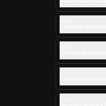
Experiencia del Usua
01:30
Calidad de la Creac
02:00
Ejemplos de Escritur
02:40
Demostración Rápid
03:30
Discusión de Pros y