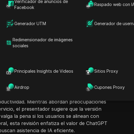
Verificador de anuncios de
Raspado web con I
Facebook
Generador UTM
Generador de user
ntenido
Hacer preguntas
Redimensionador de imágenes
or revisa ChatGPT Plus, discutiendo su precio,
sociales
 desventajas. Destacan su costo mensual de
Abrir en ChatGPT
Hacer preguntas sobre esta pág
E
 como mayor disponibilidad durante la
e respuesta más rápidos. El revisor
Abrir en Claude
Principales Insights de Videos
Sitios Proxy
sonales, explicando cómo anteriormente
Hacer preguntas sobre esta pág
versión gratuita y aprecia la creación de
suscripción de pago. Discuten la importancia
Airdrop
Cupones Proxy
r acceso y la velocidad de generación de
oductividad. Mientras abordan preocupaciones
rvicio, el presentador sugiere que la versión
alga la pena si los usuarios se alinean con
eral, esta revisión enfatiza el valor de ChatGPT
uscan asistencia de IA eficiente.