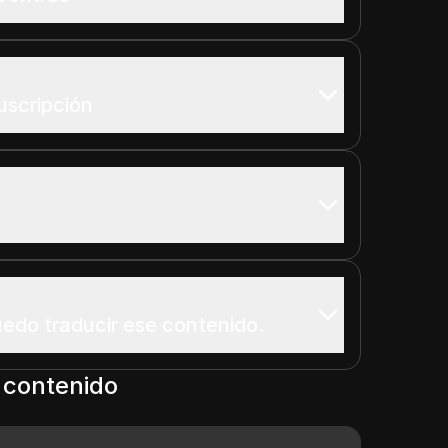
uscripción
uedo traducir ese contenido.
 contenido