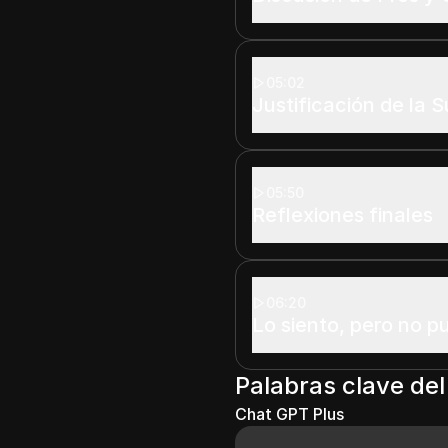
05:02
Justificación de la S
05:50
Reflexiones finales
06:20
Lo siento, pero no p
Palabras clave del
Chat GPT Plus