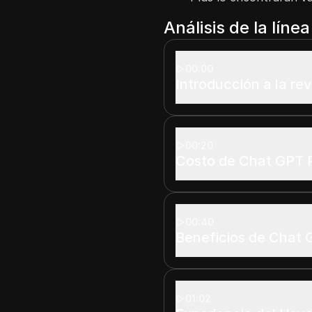
Análisis de la líne
00:00
Introducción a la re
00:20
Costo de Chat GPT 
00:40
Beneficios de Chat 
01:02