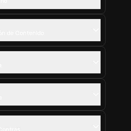
rio
ión de Contenido
a
a
 Contras