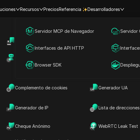
uciones
Recursos
Precios
Referencia
Desarrolladores
Inicio
|
Principales Insights de Videos
Marketing en redes sociales
Servidor MCP de Navegador
Servidor
ChatGPT Plus (¿Vale la pena C
Centro de Ayuda
Compartir cuenta
Publicidad
Interfaces de API HTTP
Interface
Mercado de RPA (MCP)
Mercado de extens
#
Herramientas de IA
2026-04-30 19:30
8
minuto de lectura
Compartir cuenta
Browser SDK
Desplieg
tGPT Plus (¿Vale la pena ChatGPT Plus?)
Complemento de cookies
Generador UA
Generador de IP
Lista de direcciones
Cheque Anónimo
WebRTC Leak Test