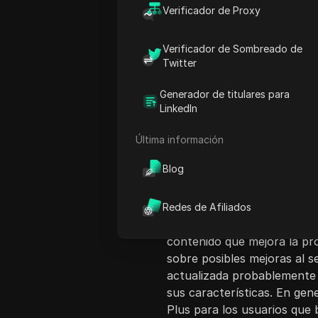
Verificador de Proxy
Verificador de Sombreado de
Twitter
Introducción al co
Generador de titulares para
En este video, el presentad
LinkedIn
características, ventajas y
$20, explorando beneficios
Última información
demanda máxima y tiempos d
Blog
comparte experiencias per
enfrentaba retrasos con la 
contenido acelerada con la 
Redes de Afiliados
de no tener que esperar po
contenido que mejora la pr
sobre posibles mejoras al se
actualizada probablemente v
sus características. En gen
Plus para los usuarios que b