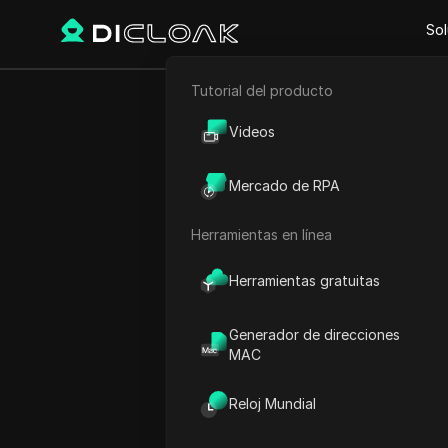
Sol
Tutorial del producto
Comercio electrónico
Revisión de 
Videos
Marketing de afiliación
Mercado de RPA
Raspado web
Herramientas en línea
Play Video:
Revisión de Cha
Herramientas gratuitas
Generador de direcciones
MAC
Reloj Mundial