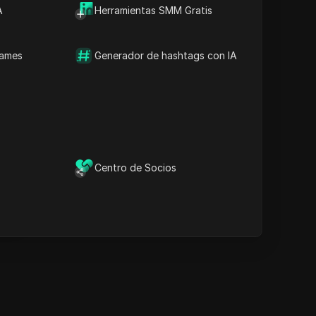
A
tiempo
Herramientas SMM Gratis
Palabras clave del
contenido
Preguntas y respuestas
names
Generador de hashtags con IA
relacionadas
Más recomendaciones de
videos
ina
l navegador anti-detección
DICloak mantiene la gestión
de tus múltiples cuentas
Centro de Socios
ina
segura y alejada de
prohibiciones.
Descargar