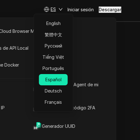
ES
Iniciar sesión
Descargar
English
 Cloud Browser MCP
繁體中文
hatGPT Plus?)
API Abierta
Русский
s de API Local
Tiếng Việt
iones
ue Docker
Português
Español
Cuál es el User Agent de mi
navegador
Deutsch
Français
 IP
Generador de código 2FA
Contenido
Introducción al contenido
Generador UUID
Información Clave
Análisis de la línea de