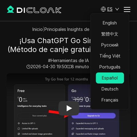
ES
English
Inicio
|
Principales Insights de Videos
繁體中文
¡Usa ChatGPT Go Sin Pagar!
Русский
(Método de canje gratuito en India)
Tiếng Việt
#
Herramientas de IA
2026-04-30 19:50
8
minuto de lectura
Português
Play Video:
¡Usa ChatGPT Go Sin Pagar! (Método de can
Español
Deutsch
Français