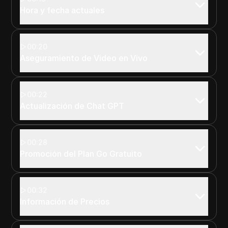
Hora y fecha actuales
00:20
Aseguramiento de Video en Vivo
00:22
Actualización de Chat GPT
00:28
Promoción del Plan Go Gratuito
00:32
Información de Precios