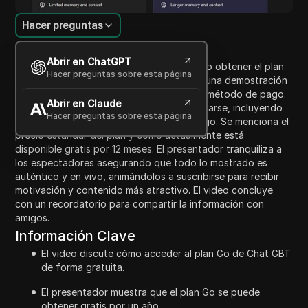
Hacer preguntas
Introducción al contenido
Abrir en ChatGPT
En este video, el presentador explica cómo obtener el plan
Hacer preguntas sobre esta página
Chat GPT Go gratis por un año. Involucra una demostración
en vivo de cómo registrarse y procesar el método de pago.
Abrir en Claude
El anfitrión describe los pasos para registrarse, incluyendo
Hacer preguntas sobre esta página
la entrada de detalles personales y de pago. Se menciona el
precio estándar del plan y cómo actualmente está
disponible gratis por 12 meses. El presentador tranquiliza a
los espectadores asegurando que todo lo mostrado es
auténtico y en vivo, animándolos a suscribirse para recibir
motivación y contenido más atractivo. El video concluye
con un recordatorio para compartir la información con
amigos.
Información Clave
El video discute cómo acceder al plan Go de Chat GBT
de forma gratuita.
El presentador muestra que el plan Go se puede
obtener gratis por un año.