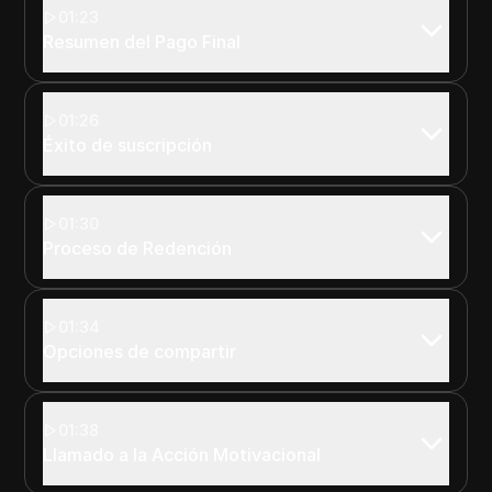
01:23
Resumen del Pago Final
01:26
Éxito de suscripción
01:30
Proceso de Redención
01:34
Opciones de compartir
01:38
Llamado a la Acción Motivacional