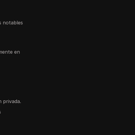
s notables
amente en
n privada.
s