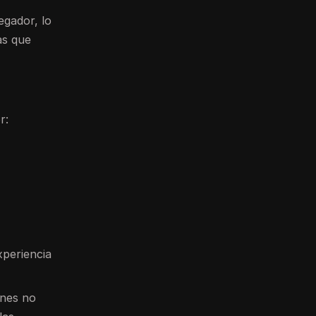
egador, lo
as que
r:
xperiencia
ones no