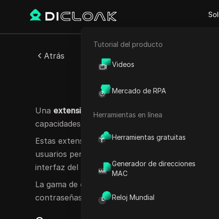
Sol
Tutorial del producto
Comercio electrónico
Atrás
Videos
Marketing de afiliación
Extens
Mercado de RPA
Raspado web
Una
extensión de navegador
es una aplicación 
Herramientas en línea
capacidades de un navegador web.
Herramientas gratuitas
Estas extensiones, que suelen desarrollarse co
usuarios personalizar su experiencia de navegaci
Generador de direcciones
interfaz del navegador.
MAC
La gama de estas herramientas varía desde funci
contraseñas hasta funciones más sofisticadas, inc
Reloj Mundial