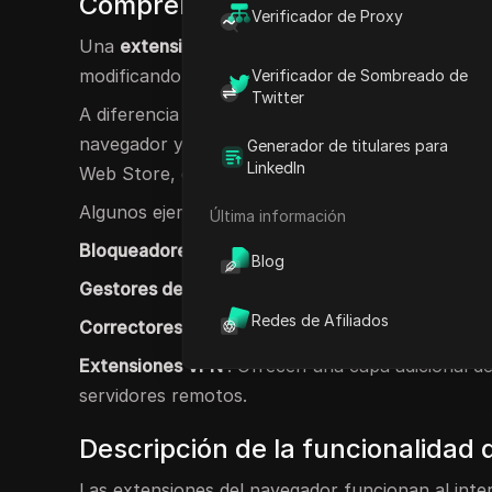
Comprender las extensiones del
Verificador de Proxy
Una
extensión de navegador
se integra perfect
modificando su comportamiento en sitios web es
Verificador de Sombreado de
Twitter
A diferencia de las aplicaciones de software ind
navegador y se pueden instalar y administrar fá
Generador de titulares para
LinkedIn
Web Store, complementos de Firefox).
Algunos ejemplos de extensiones de navegador s
Última información
Bloqueadores de anuncios
: Evitan automáticam
Blog
Gestores de contraseñas
: Almacena y gestiona 
Redes de Afiliados
Correctores gramaticales : Brinde
asistencia en 
Extensiones VPN
: Ofrecen una capa adicional de 
servidores remotos.
Descripción de la funcionalidad 
Las extensiones del navegador funcionan al inte