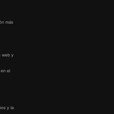
ión más
s web y
 en el
os y la