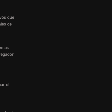
ivos que
les de
temas
avegador
ar el