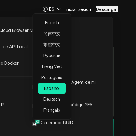
ES
Iniciar sesión
Descargar
English
Comprender las
 Cloud Browser MCP
extensiones del
简体中文
navegador: una guía
API Abierta
繁體中文
completa
s de API Local
Descripción de la
Contenido
Русский
iones
funcionalidad de las
ue Docker
extensiones del
Tiếng Việt
navegador
Exploración de varias
Português
categorías de extensiones
Cuál es el User Agent de mi
 a los
de navegador
navegador
Español
Ventajas de aprovechar
nte en la
Deutsch
las extensiones del
 IP
Generador de código 2FA
navegador
Français
Navegar por los riesgos
ión de
asociados con las
Generador UUID
extensiones del
El navegador anti-detección
navegador
DICloak mantiene la gestión