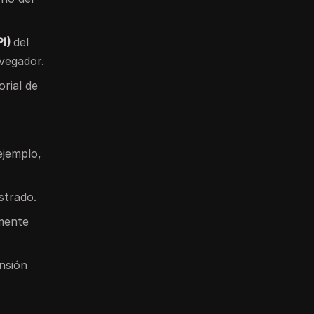
PI)
del
avegador.
rial de
ejemplo,
strado.
lmente
nsión