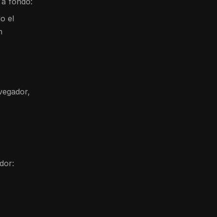
 a fondo:
o el
n
avegador,
dor: