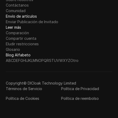
Contáctanos
Comunidad
Envío de artículos
Enviar Publicación de Invitado
Leer más
Comparación
Compartir cuenta
Eludir restricciones
Glosario
Blog Alfabeto
A
B
C
D
E
F
G
H
I
J
K
L
M
N
O
P
Q
R
S
T
U
V
W
X
Y
Z
Otro
Copyright© DICloak Technology Limited
Términos de Servicio
Política de Privacidad
Política de Cookies
Política de reembolso