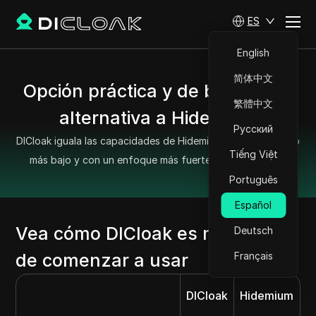
ES
English
简体中文
Opción práctica y de bajo costo
繁體中文
alternativa a Hidemium
Русский
DICloak iguala las capacidades de Hidemium pero a un costo
Tiếng Việt
más bajo y con un enfoque más fuerte en la seguridad.
Português
Español
Vea cómo DICloak es más fácil
Deutsch
de comenzar a usar
Français
DICloak
Hidemium