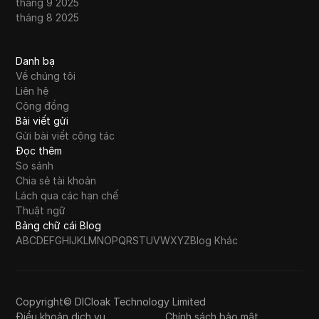
tháng 9 2025
tháng 8 2025
Danh bạ
Về chúng tôi
Liên hệ
Cộng đồng
Bài viết gửi
Gửi bài viết cộng tác
Đọc thêm
So sánh
Chia sẻ tài khoản
Lách qua các hạn chế
Thuật ngữ
Bảng chữ cái Blog
A
B
C
D
E
F
G
H
I
J
K
L
M
N
O
P
Q
R
S
T
U
V
W
X
Y
Z
Blog Khác
Copyright© DICloak Technology Limited
Điều khoản dịch vụ
Chính sách bảo mật