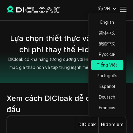
VN
English
简体中文
Lựa chọn thiết thực và tiết kiệm
繁體中文
chi phí thay thế Hidemium
Русский
DICloak có khả năng tương đương với Hidemium, nhưng với
Tiếng Việt
mức giá thấp hơn và tập trung mạnh mẽ hơn vào bảo mật.
Português
Español
Xem cách DICloak dễ dàng bắt
Deutsch
đầu
Français
DICloak
Hidemium