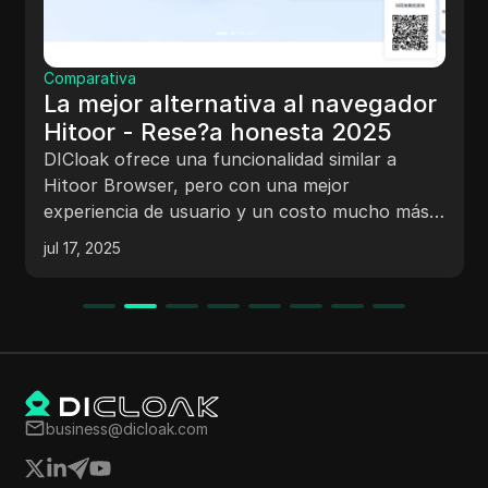
SMM
¿Cómo creo varias cuentas de
egador
Facebook en 2025?
25
Aprende a crear y administrar de forma se
r a
varias cuentas de Facebook, evitar riesgos
mantener la privacidad en 2025
cho más
jul 24, 2025
business@dicloak.com