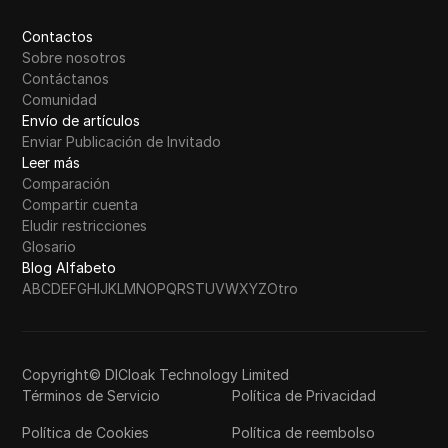
Contactos
Sobre nosotros
Contáctanos
Comunidad
Envío de artículos
Enviar Publicación de Invitado
Leer más
Comparación
Compartir cuenta
Eludir restricciones
Glosario
Blog Alfabeto
A
B
C
D
E
F
G
H
I
J
K
L
M
N
O
P
Q
R
S
T
U
V
W
X
Y
Z
Otro
Copyright© DICloak Technology Limited
Términos de Servicio
Política de Privacidad
Política de Cookies
Política de reembolso