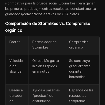
significativa para la prueba social (Stormlikes) para ganar
las primeras pruebas, mientras recolectas constantemente
guardados/comentarios a través de CTA claros.
Comparación de Stormlikes vs. Compromiso
orgánico
Factor
Potenciador de
Compromiso
Stormlikes
orgánico
Velocida
Ofrece Me gusta
Se construye
d de
iniciales rápidos
gradualmente
alcance
en minutos
durante
horas/días
Desenca
Ayuda a pasar las
Depende de las
denador
"pruebas" de
respuestas
de
distribución
tempranas