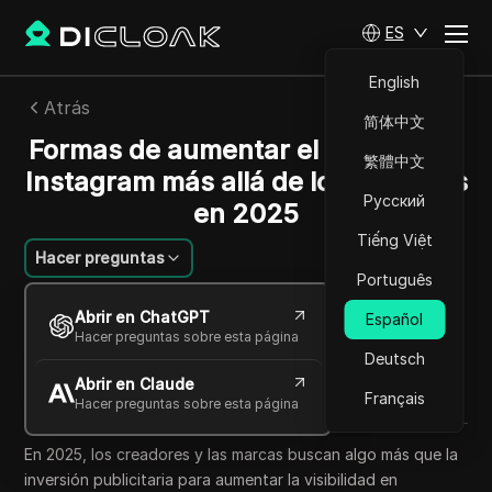
ES
English
Atrás
简体中文
Formas de aumentar el alcance de
繁體中文
Instagram más allá de los anuncios
Русский
en 2025
Tiếng Việt
Hacer preguntas
Português
Jessica Wardell
Abrir en ChatGPT
Español
14 oct 2025
3
minuto de lectura
Hacer preguntas sobre esta página
Compartir con
Deutsch
Abrir en Claude
Copy Link
Français
Hacer preguntas sobre esta página
En 2025, los creadores y las marcas buscan algo más que la
inversión publicitaria para aumentar la visibilidad en