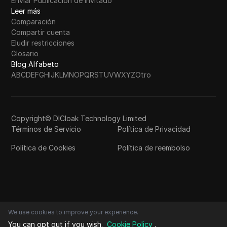
Enviar Publicación de Invitado
Leer más
Comparación
Compartir cuenta
Eludir restricciones
Glosario
Blog Alfabeto
A
B
C
D
E
F
G
H
I
J
K
L
M
N
O
P
Q
R
S
T
U
V
W
X
Y
Z
Otro
Copyright© DICloak Technology Limited
Términos de Servicio
Política de Privacidad
Política de Cookies
Política de reembolso
We use cookies to improve your experience.
You can opt out if you wish.
Cookie Policy
.