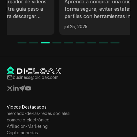
herramientas inteligentes
Aprenda a comprar una cuenta de Reddit de
forma segura, evitar estafas, administrar
perfiles con herramientas inteligentes y
proteger varias cuentas de prohibiciones.
jul 25, 2025
business@dicloak.com
Videos Destacados
mercado-de-las-redes socialesi
comercio electrónico
Afiliación-Marketing
Criptomonedas