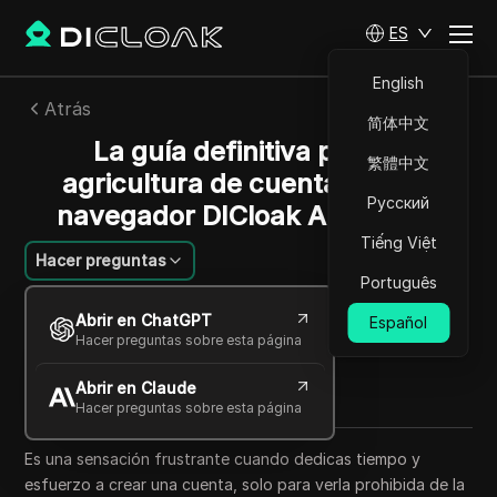
ES
English
Atrás
简体中文
La guía definitiva para la
繁體中文
agricultura de cuentas con el
Русский
navegador DICloak Antidetect
Tiếng Việt
Hacer preguntas
Português
Felipe Moreira
Abrir en ChatGPT
Español
29 ago 2025
4
minuto de lectura
Hacer preguntas sobre esta página
Compartir con
Abrir en Claude
Copy Link
Hacer preguntas sobre esta página
Es una sensación frustrante cuando dedicas tiempo y
esfuerzo a crear una cuenta, solo para verla prohibida de la