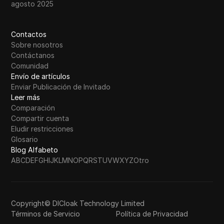
agosto 2025
Contactos
Sobre nosotros
Contáctanos
Comunidad
Envío de artículos
Enviar Publicación de Invitado
Leer más
Comparación
Compartir cuenta
Eludir restricciones
Glosario
Blog Alfabeto
A
B
C
D
E
F
G
H
I
J
K
L
M
N
O
P
Q
R
S
T
U
V
W
X
Y
Z
Otro
Copyright© DICloak Technology Limited
Términos de Servicio
Política de Privacidad