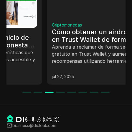
Criptomonedas
Cómo obtener un airdrop gratuito
en Trust Wallet de forma segura
en 2025
Aprenda a reclamar de forma segura un airdrop
gratuito en Trust Wallet y aumente las
recompensas utilizando herramientas
inteligentes como DICloak en 2025.
jul 22, 2025
business@dicloak.com