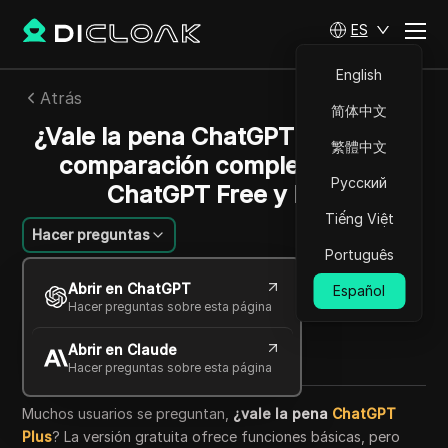
ES
English
Atrás
简体中文
¿Vale la pena ChatGPT Plus? Una
繁體中文
comparación completa entre
Русский
ChatGPT Free y Plus
Tiếng Việt
Hacer preguntas
Português
Sandra Anderson
Abrir en ChatGPT
Español
16 sep 2025
4
minuto de lectura
Hacer preguntas sobre esta página
Compartir con
Abrir en Claude
Copy Link
Hacer preguntas sobre esta página
Muchos usuarios se preguntan,
¿vale
la pena
ChatGPT
Plus
? La versión gratuita ofrece funciones básicas, pero