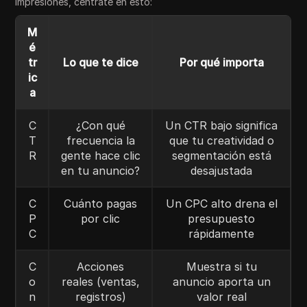
impresiones, céntrate en esto:
M
é
tr
Lo que te dice
Por qué importa
ic
a
C
¿Con qué
Un CTR bajo significa
T
frecuencia la
que tu creatividad o
R
gente hace clic
segmentación está
en tu anuncio?
desajustada
C
Cuánto pagas
Un CPC alto drena el
P
por clic
presupuesto
C
rápidamente
C
Acciones
Muestra si tu
o
reales (ventas,
anuncio aporta un
n
registros)
valor real