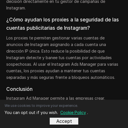
decisión directamente en tu gestor de campañas de
Instagram.
¿Cómo ayudan los proxies a la seguridad de las
cuentas publicitarias de Instagram?
Los proxies te permiten gestionar varias cuentas de
anuncios de Instagram asignando a cada cuenta una
dirección IP única. Esto reduce la posibilidad de que
Instagram detecte y banee tus cuentas por actividades
sospechosas. Al usar el Instagram Ads Manager para varias
cuentas, los proxies ayudan a mantener tus cuentas
separadas y más seguras frente a bloqueos automáticos.
Conclusión
Instagram Ad Manager permite a las empresas crear,
monitorizar y mejorar campañas con precisión,
We use cookies to improve your experience.
convirtiéndolo en una herramienta esencial para llegar a
You can opt out if you wish.
Cookie Policy
.
audiencias objetivo y alcanzar objetivos de marketing.
Accept
Aprovechar sus sólidas analíticas y su interfaz fácil de usar