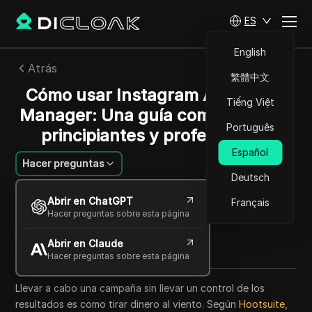
ES
English
Atrás
繁體中文
Cómo usar Instagram Advertiser
Tiếng Việt
Manager: Una guía completa para
Português
principiantes y profesionales
Español
Hacer preguntas
Deutsch
Michael Johnson
Abrir en ChatGPT
Français
05 jun 2026
8
minuto de lectura
Hacer preguntas sobre esta página
Compartir con
Abrir en Claude
Copy Link
Hacer preguntas sobre esta página
Llevar a cabo una campaña sin llevar un control de los
resultados es como tirar dinero al viento. Según
Hootsuite
,