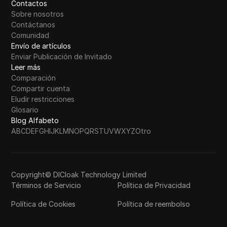
Contactos
Sobre nosotros
Contáctanos
Comunidad
Envío de artículos
Enviar Publicación de Invitado
Leer más
Comparación
Compartir cuenta
Eludir restricciones
Glosario
Blog Alfabeto
A
B
C
D
E
F
G
H
I
J
K
L
M
N
O
P
Q
R
S
T
U
V
W
X
Y
Z
Otro
Copyright© DICloak Technology Limited
Términos de Servicio
Política de Privacidad
Política de Cookies
Política de reembolso