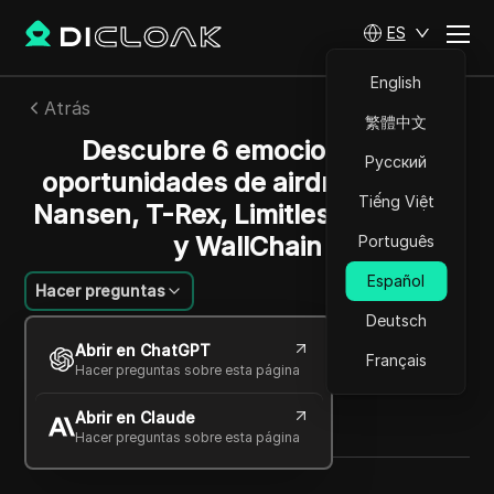
ES
English
Atrás
繁體中文
Descubre 6 emocionantes
Русский
oportunidades de airdrop: Forte,
Tiếng Việt
Nansen, T-Rex, Limitless, HeyElsa
y WallChain
Português
Español
Hacer preguntas
Deutsch
Li Minghui
Abrir en ChatGPT
07 oct 2025
3
minuto de lectura
Français
Hacer preguntas sobre esta página
Compartir con
Abrir en Claude
Copy Link
Hacer preguntas sobre esta página