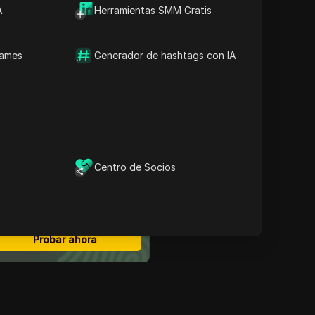
A
Herramientas SMM Gratis
Contenido
Descripción de las
aplicaciones centradas en
names
Generador de hashtags con IA
la privacidad
Estrategias de
automatización de
pruebas para aplicaciones
de privacidad
Declaración final
avegador antidetección
Centro de Socios
ás seguro
Multi-login
Miembros ilimitados
Automatización sin código
Probar ahora