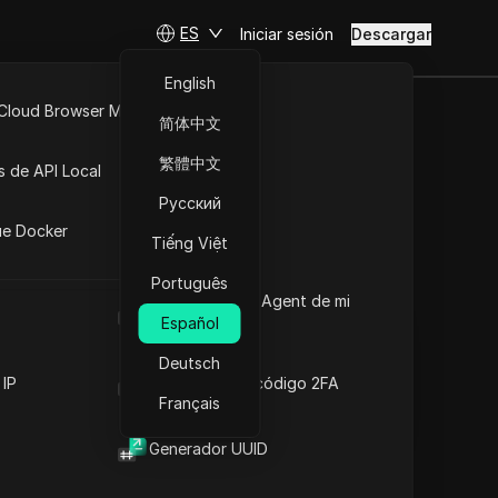
ES
Iniciar sesión
Descargar
English
 Cloud Browser MCP
简体中文
as para
API Abierta
繁體中文
s de API Local
cidad
Русский
iones
ue Docker
Tiếng Việt
Hacer preguntas
Português
Cuál es el User Agent de mi
Abrir en ChatGPT
Copy Link
navegador
Español
Hacer preguntas sobre esta página
Deutsch
Abrir en Claude
 IP
Generador de código 2FA
Hacer preguntas sobre esta página
Français
Generador UUID