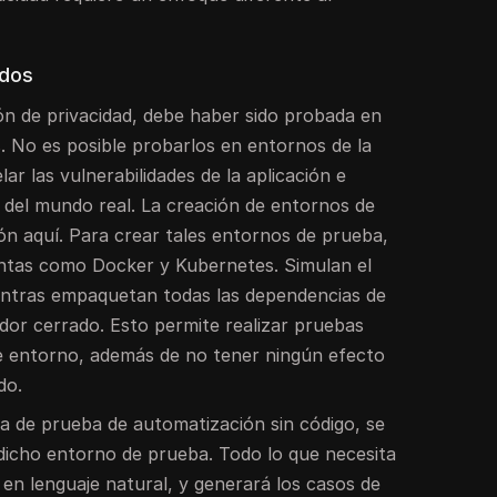
ados
ción de privacidad, debe haber sido probada en
. No es posible probarlos en entornos de la
lar las vulnerabilidades de la aplicación e
 del mundo real. La creación de entornos de
ión aquí. Para crear tales entornos de prueba,
entas como Docker y Kubernetes. Simulan el
entras empaquetan todas las dependencias de
dor cerrado. Esto permite realizar pruebas
 de entorno, además de no tener ningún efecto
do.
a de prueba de automatización sin código, se
 dicho entorno de prueba. Todo lo que necesita
en lenguaje natural, y generará los casos de