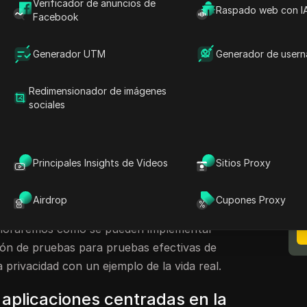
mascaramiento de la información relacionada
Verificador de anuncios de
Raspado web con I
Facebook
o de los mensajes de extremo a extremo, etc. La
strean los sitios web anfitriones se pueden
Generador UTM
Generador de user
avega, no necesariamente para ninguna
uede ser tan simple como enviar anuncios de
Redimensionador de imágenes
sociales
iene su identidad privada, tiene total libertad
net sin ningún temor. Hay varias aplicaciones
que brindan tales funciones. Para estas
N
Principales Insights de Videos
Sitios Proxy
eguridad, la calidad es un factor clave. Una
m
u funcionalidad puede poner en peligro el
Airdrop
Cupones Proxy
ación al poner en riesgo la seguridad. Por lo
exploraremos cómo se pueden implementar
ión de pruebas para pruebas efectivas de
 privacidad con un ejemplo de la vida real.
 aplicaciones centradas en la