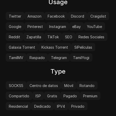
Usage
Twitter
Amazon
Facebook
Discord
Craigslist
Google
Pinterest
Instagram
eBay
YouTube
Reddit
Zapatilla
TikTok
SEO
Redes Sociales
Galaxia Torrent
Kickass Torrent
SíPelículas
TamilMV
Raspado
Telegram
TamilYogi
Type
SOCKS5
Centro de datos
Móvil
Rotando
Compartido
ISP
Gratis
Pagado
Premium
Residencial
Dedicado
IPV4
Privado