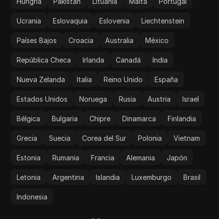
Hungría
Pakistán
Lituania
Malta
Portugal
Ucrania
Eslovaquia
Eslovenia
Liechtenstein
Países Bajos
Croacia
Australia
México
República Checa
Irlanda
Canadá
India
Nueva Zelanda
Italia
Reino Unido
España
Estados Unidos
Noruega
Rusia
Austria
Israel
Bélgica
Bulgaria
Chipre
Dinamarca
Finlandia
Grecia
Suecia
Corea del Sur
Polonia
Vietnam
Estonia
Rumania
Francia
Alemania
Japón
Letonia
Argentina
Islandia
Luxemburgo
Brasil
Indonesia