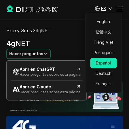
ES
English
Proxy Sites
4gNET
繁體中文
4gNET
Tiếng Việt
Português
Hacer preguntas
Español
Tu puerta de entrada a proxies móviles rápidos
Abrir en ChatGPT
y fiables.
Deutsch
Hacer preguntas sobre esta página
Français
Abrir en Claude
Hacer preguntas sobre esta página