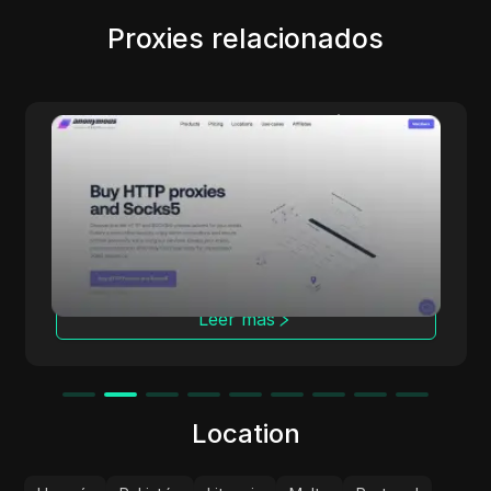
Proxies relacionados
Anonymous Proxies
Anonymous Proxies ofrece soluciones de
proxy configurables para quienes se
preocupan por la privacidad, el rendimiento y
el control detallado. Con redes de datacenter
y residenciales, múltiples protocolos y
cobertura en más de 100 países, resulta ideal
para verificación de anuncios, estudios de
Leer más
mercado, automatización y gestión de
múltiples cuentas, manteniendo tu identidad
protegida.
Location