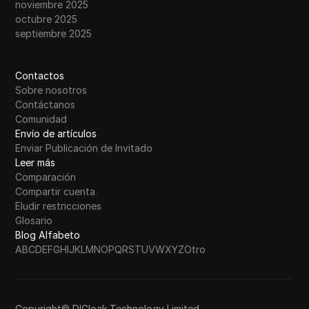
noviembre 2025
octubre 2025
septiembre 2025
Contactos
Sobre nosotros
Contáctanos
Comunidad
Envío de artículos
Enviar Publicación de Invitado
Leer más
Comparación
Compartir cuenta
Eludir restricciones
Glosario
Blog Alfabeto
A
B
C
D
E
F
G
H
I
J
K
L
M
N
O
P
Q
R
S
T
U
V
W
X
Y
Z
Otro
Copyright© DICloak Technology Limited