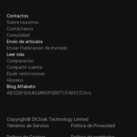
Contactos
Sobre nosotros
Contáctanos
Comunidad
Envío de artículos
Enviar Publicación de Invitado
Leer más
Comparación
Compartir cuenta
Eludir restricciones
Glosario
Blog Alfabeto
A
B
C
D
E
F
G
H
I
J
K
L
M
N
O
P
Q
R
S
T
U
V
W
X
Y
Z
Otro
Copyright© DICloak Technology Limited
Términos de Servicio
Política de Privacidad
Política de Cookies
Política de reembolso