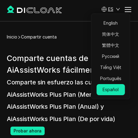
ES
English
简体中文
Inicio
Compartir cuenta
繁體中文
Comparte cuentas de
Русский
Tiếng Việt
AiAssistWorks fácilmente
Português
Comparte sin esfuerzo las cuentas de
Español
AiAssistWorks Plus Plan (Mensual),
AiAssistWorks Plus Plan (Anual) y
AiAssistWorks Plus Plan (De por vida)
Probar ahora