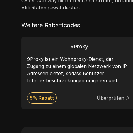
Cyber Gateway bietet Rechenzentrum-, Rotation
Aktivitäten gewährleisten.
Weitere Rabattcodes
9Proxy
ler
9Proxy ist ein Wohnproxy-Dienst, der
ISP-
Zugang zu einem globalen Netzwerk von IP-
Adressen bietet, sodass Benutzer
-
Internetbeschränkungen umgehen und
e,
Inhalte aus der ganzen Welt abrufen können.
obale
Es bietet verbesserte Sicherheit,
en
5% Rabatt
Überprüfen
r
Benutzerfreundlichkeit und ist ideal für
Marktforschung und den Zugriff auf
eingeschränkte Inhalte.