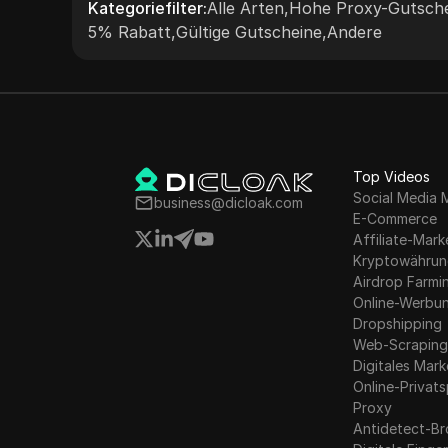
Kategoriefilter
:
Alle Arten
,
Hohe Proxy-Gutsch
5% Rabatt
,
Gültige Gutscheine
,
Andere
Top Videos
Social Media 
business@dicloak.com
E-Commerce
Affiliate-Mark
Kryptowähru
Airdrop Farmi
Online-Werbu
Dropshipping
Web-Scrapin
Digitales Mark
Online-Privat
Proxy
Antidetect-B