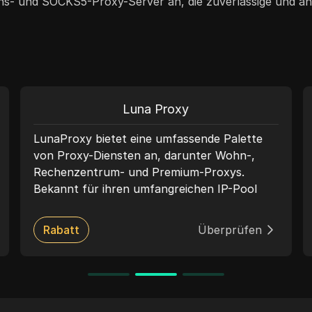
s- und SOCKS5-Proxy-Server an, die zuverlässige und a
Luna Proxy
LunaProxy bietet eine umfassende Palette
von Proxy-Diensten an, darunter Wohn-,
Rechenzentrum- und Premium-Proxys.
Bekannt für ihren umfangreichen IP-Pool
und ihre robuste Leistung, gewährleistet
LunaProxy hochgeschwindigkeitsfähige,
Rabatt
Überprüfen
zuverlässige Verbindungen, die sich für Web-
Scraping, Social-Media-Management und den
Zugriff auf geo-eingeschränkte Inhalte
eignen. Der Dienst unterstützt die Protokolle
HTTP, HTTPS und SOCKS5 und bietet