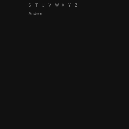
S
T
U
V
W
X
Y
Z
Andere