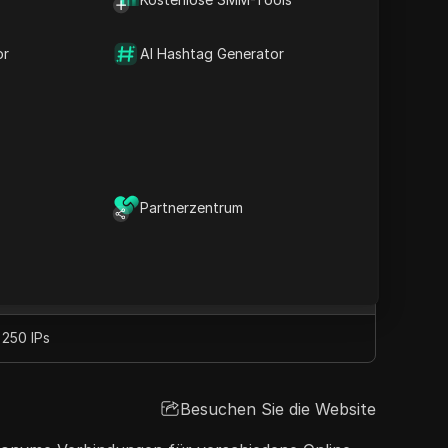
nd SOCKS5-Proxys, erfüllt Cyber Gateway
te und die Gewährleistung von Online-
or
AI Hashtag Generator
ochgeschwindigkeitsverbindungen und
rsonen als auch Unternehmen macht.
Partnerzentrum
Besuchen Sie die Website
Proxy-Standorte
250 IPs
Besuchen Sie die Website