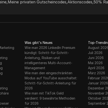
eine
,
Meine privaten Gutscheincodes
,
Aktionscodes
,
50% Ra
flexible Preispläne sowie nahtlose Integration
mit mehreren Tools. Ihr engagierter
Kundenservice und ethische
Beschaffungspraktiken machen sie zur
ersten Wahl für Unternehmen und
Privatpersonen.
Was gibt's Neues
Top-Trendin
Marketing
Wie man 2026 LinkedIn Premium
August 202
kündigt: Schritt-für-Schritt-
Juli 2026
eting
Anleitung, Risiken und
Juni 2026
ng
intelligenteres Multi-Account-
Mai 2026
ng
Management
April 2026
ng
Wie man den eingeschränkten
März 2026
Modus auf YouTube ausschaltet:
Februar 202
g
Schritt-für-Schritt-Anleitung für
Januar 2026
eting
2026
Dezember 2
sphäre
Wie man mit TikTok Geld
November 2
verdient: 9 bewährte Methoden
Oktober 20
rowser
für 2026
September 