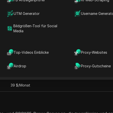
hl von Optionen, darunter Rechenzentrums-, rotierende u
wie Web-Scraping, den Zugriff auf geo-restriktierte Inhal
UTM Generator
Username Generat
s Netzwerk und ihre robuste Infrastruktur sorgen für H
ie zu einer vertrauenswürdigen Wahl für sowohl Einzelpe
Bildgrößen-Tool für Social
Media
Top-Videos Einblicke
Proxy-Websites
Airdrop
Proxy-Gutscheine
Monatlicher Preis
39 $/Monat