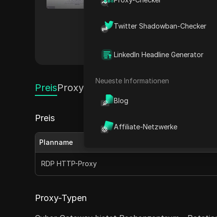
verbessern. Mit einer Vielza
unterschiedliche Bedürfnisse 
Twitter Shadowban-Checker
Anonymität. Ihr umfangreiche
zuverlässige Leistung, was s
Andere
LinkedIn Headline Generator
Neueste Informationen
Preis
Proxy-Typen
Blog
Preis
Affiliate-Netzwerke
Planname
RDP HTTP-Proxy
Proxy-Typen