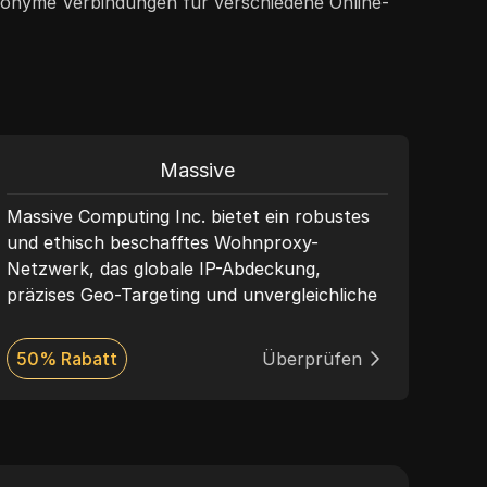
nonyme Verbindungen für verschiedene Online-
Massive
Massive Computing Inc. bietet ein robustes
Proxy
und ethisch beschafftes Wohnproxy-
Data
Netzwerk, das globale IP-Abdeckung,
mit 
präzises Geo-Targeting und unvergleichliche
Gbps
Zuverlässigkeit bietet. Mit erstklassiger
Leistung und Compliance im Mittelpunkt
50% Rabatt
Überprüfen
39%
ermöglicht Massive Unternehmen, die
Anonymität zu erhöhen, die Betriebe zu
skalieren und kritische Daten sicher
zuzugreifen. Vertrauenswürdig von
Branchenführern integrieren sich unsere