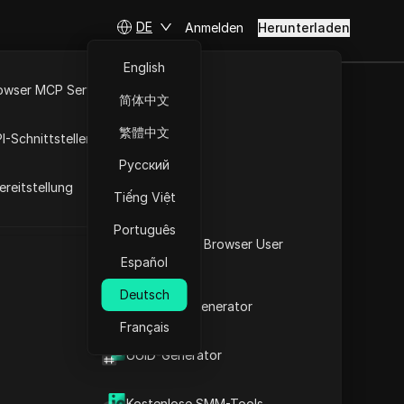
DE
Anmelden
Herunterladen
English
owser MCP Server
简体中文
RPA-Markt
scheincodes im Jahr 2025
繁體中文
I-Schnittstellen
Русский
reitstellung
Tiếng Việt
Português
Was ist mein Browser User
Bald verfügbar
Español
Agent
Deutsch
2FA-Code-Generator
Français
t
UUID-Generator
Besuchen Sie die Website
, die Online-Sicherheit und -Leistung zu
Kostenlose SMM-Tools