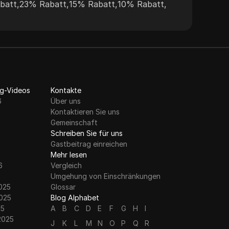
batt
,
23% Rabatt
,
15% Rabatt
,
10% Rabatt
,
Proxys nahtlos mit Anti-Detect-Browsern
und gewährleisten effektive, nicht
nachverfolgbare Online-Aktivitäten für eine
Vielzahl von Anwendungsfällen.
g-Videos
Kontakte
6
Über uns
Kontaktieren Sie uns
Gemeinschaft
Schreiben Sie für uns
Gastbeitrag einreichen
Mehr lesen
6
Vergleich
Umgehung von Einschränkungen
025
Glossar
025
Blog Alphabet
25
A
B
C
D
E
F
G
H
I
2025
J
K
L
M
N
O
P
Q
R