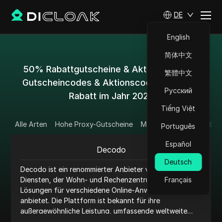
DE
English
简体中文
50% Rabattgutscheine & Aktionscodes &
繁體中文
Gutscheincodes & Aktionscodes mit 50%
Русский
Rabatt im Jahr 2025
Tiếng Việt
Alle Arten
Hohe Proxy-Gutscheine
Meine privaten Gutsche
Português
Español
Decodo
Deutsch
Decodo ist ein renommierter Anbieter von Proxy-
Diensten, der Wohn- und Rechenzentrums-Proxy-
Français
Lösungen für verschiedene Online-Anwendungen
anbietet. Die Plattform ist bekannt für ihre
außergewöhnliche Leistung, umfassende weltweite
Abdeckung und wettbewerbsfähige Preise. Die