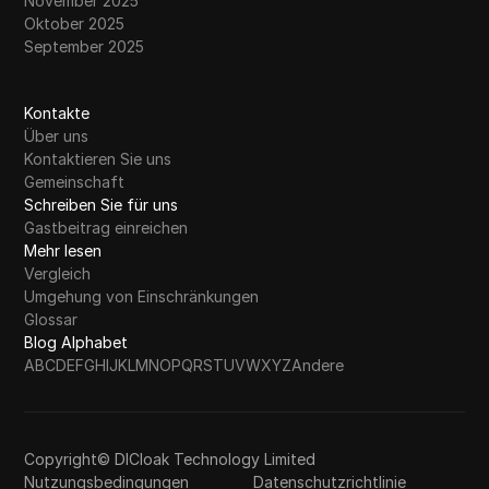
November 2025
Oktober 2025
September 2025
Kontakte
Über uns
Kontaktieren Sie uns
Gemeinschaft
Schreiben Sie für uns
Gastbeitrag einreichen
Mehr lesen
Vergleich
Umgehung von Einschränkungen
Glossar
Blog Alphabet
A
B
C
D
E
F
G
H
I
J
K
L
M
N
O
P
Q
R
S
T
U
V
W
X
Y
Z
Andere
Copyright© DICloak Technology Limited
Nutzungsbedingungen
Datenschutzrichtlinie