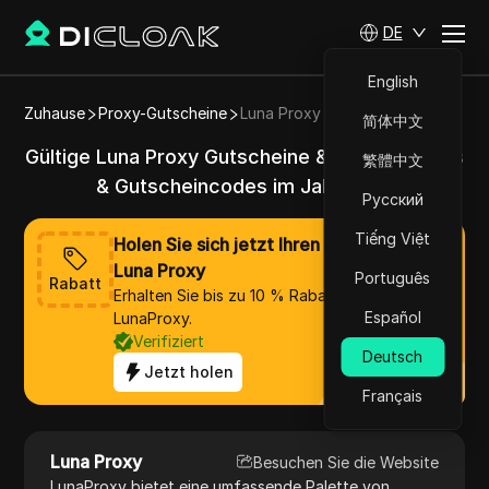
DE
English
Zuhause
Proxy-Gutscheine
Luna Proxy
简体中文
Gültige Luna Proxy Gutscheine & Aktionscodes
繁體中文
& Gutscheincodes im Jahr 2025
Русский
Tiếng Việt
Holen Sie sich jetzt Ihren Rabatt von
Luna Proxy
Português
Rabatt
Erhalten Sie bis zu 10 % Rabatt auf
Español
LunaProxy.
Verifiziert
Deutsch
Jetzt holen
Français
Luna Proxy
Besuchen Sie die Website
LunaProxy bietet eine umfassende Palette von