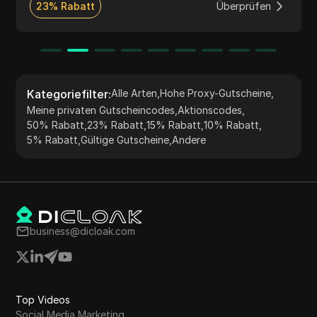
ermöglicht wird.
23% Rabatt
Überprüfen
Kategoriefilter
:
Alle Arten
,
Hohe Proxy-Gutscheine
,
Meine privaten Gutscheincodes
,
Aktionscodes
,
50% Rabatt
,
23% Rabatt
,
15% Rabatt
,
10% Rabatt
,
5% Rabatt
,
Gültige Gutscheine
,
Andere
business@dicloak.com
Top Videos
Social Media Marketing