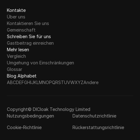
Kontakte
Über uns
Kontaktieren Sie uns
Gemeinschaft
Schreiben Sie für uns
Gastbeitrag einreichen
Mehr lesen
Vergleich
Umgehung von Einschränkungen
Glossar
Blog Alphabet
A
B
C
D
E
F
G
H
I
J
K
L
M
N
O
P
Q
R
S
T
U
V
W
X
Y
Z
Andere
Copyright© DICloak Technology Limited
Nutzungsbedingungen
Datenschutzrichtlinie
Cookie-Richtlinie
Rückerstattungsrichtlinie