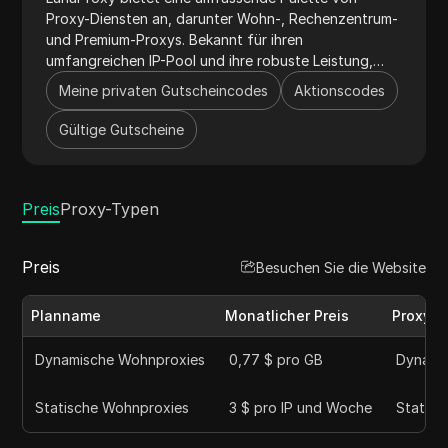
Proxy-Diensten an, darunter Wohn-, Rechenzentrum-
und Premium-Proxys. Bekannt für ihren
umfangreichen IP-Pool und ihre robuste Leistung,
gewährleistet LunaProxy
Meine privaten Gutscheincodes
Aktionscodes
hochgeschwindigkeitsfähige, zuverlässige
Verbindungen, die sich für Web-Scraping, Social-
Gültige Gutscheine
Media-Management und den Zugriff auf geo-
eingeschränkte Inhalte eignen. Der Dienst unterstützt
die Protokolle HTTP, HTTPS und SOCKS5 und bietet
Preis
flexible Preispläne sowie nahtlose Integration mit
Proxy-Typen
mehreren Tools. Ihr engagierter Kundenservice und
ethische Beschaffungspraktiken machen sie zur
Preis
Besuchen Sie die Website
ersten Wahl für Unternehmen und Privatpersonen.
Planname
Monatlicher Preis
Proxy-T
Dynamische Wohnproxies
0,77 $ pro GB
Dynami
Statische Wohnproxies
3 $ pro IP und Woche
Statisc