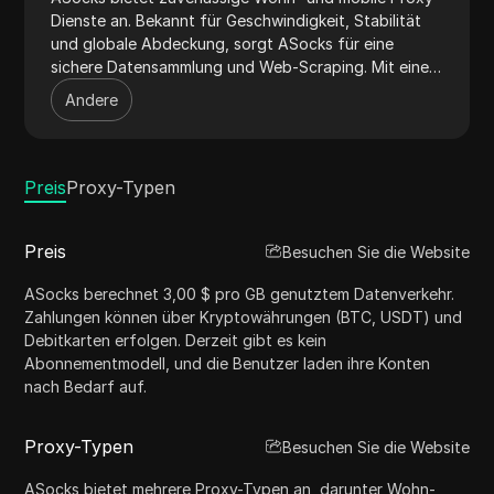
Dienste an. Bekannt für Geschwindigkeit, Stabilität
und globale Abdeckung, sorgt ASocks für eine
sichere Datensammlung und Web-Scraping. Mit einem
Fokus auf Kundenzufriedenheit und einer
Andere
benutzerfreundlichen Oberfläche ist ASocks ein
vertrauenswürdiger Name in der Proxy-Branche.
Preis
Proxy-Typen
Preis
Besuchen Sie die Website
ASocks berechnet 3,00 $ pro GB genutztem Datenverkehr.
Zahlungen können über Kryptowährungen (BTC, USDT) und
Debitkarten erfolgen. Derzeit gibt es kein
Abonnementmodell, und die Benutzer laden ihre Konten
nach Bedarf auf.
Proxy-Typen
Besuchen Sie die Website
ASocks bietet mehrere Proxy-Typen an, darunter Wohn-,