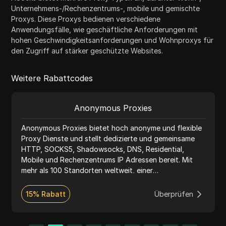
Unternehmens-/Rechenzentrums-, mobile und gemischte
Proxys. Diese Proxys bedienen verschiedene
Anwendungsfälle, wie geschäftliche Anforderungen mit
hohen Geschwindigkeitsanforderungen und Wohnproxys für
den Zugriff auf stärker geschützte Websites.
Weitere Rabattcodes
Anonymous Proxies
Anonymous Proxies bietet hoch anonyme und flexible
Proxy Dienste und stellt dedizierte und gemeinsame
HTTP, SOCKS5, Shadowsocks, DNS, Residential,
Mobile und Rechenzentrums IP Adressen bereit. Mit
mehr als 100 Standorten weltweit, einer
wettbewerbsfähigen Preisgestaltung pro IP,
vollständig anonymen Konfigurationen und einem
15% Rabatt
Überprüfen
heldenhaften Support rund um die Uhr liefert
Anonymous Proxies schnelle und zuverlässige
Verbindungen für alles, von alltäglichem Surfen bis hin