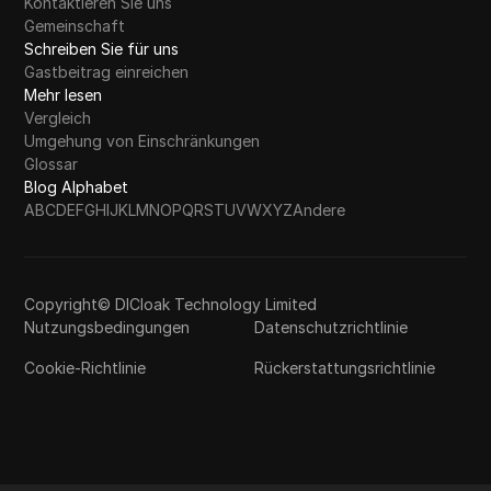
Kontaktieren Sie uns
Gemeinschaft
Schreiben Sie für uns
Gastbeitrag einreichen
Mehr lesen
Vergleich
Umgehung von Einschränkungen
Glossar
Blog Alphabet
A
B
C
D
E
F
G
H
I
J
K
L
M
N
O
P
Q
R
S
T
U
V
W
X
Y
Z
Andere
Copyright© DICloak Technology Limited
Nutzungsbedingungen
Datenschutzrichtlinie
Cookie-Richtlinie
Rückerstattungsrichtlinie