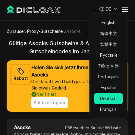
DE
English
Zuhause
Proxy-Gutscheine
Asocks
简体中文
Gültige Asocks Gutscheine & Aktionscodes &
繁體中文
Gutscheincodes im Jahr 2025
Русский
Tiếng Việt
Holen Sie sich jetzt Ihren Rabatt von
Asocks
Português
Rabatt
Der Rabatt wird bald gestartet, bitte haben
Español
Sie etwas Geduld.
Verifiziert
Deutsch
Bald verfügbar
Français
Asocks
Besuchen Sie die Website
ASocks bietet zuverlässige Wohn- und mobile Proxy-