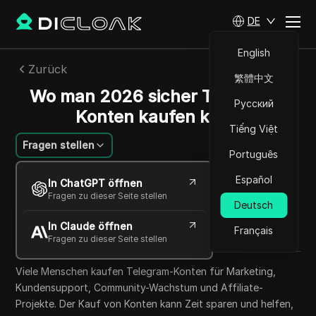
DE
English
Zurück
繁體中文
Wo man 2026 sicher Telegram-
Русский
Konten kaufen kann
Tiếng Việt
Fragen stellen
Português
Jessica Wardell
Español
In ChatGPT öffnen
28 Mai 2026
6
min lesen
Fragen zu dieser Seite stellen
Deutsch
Teilen mit
In Claude öffnen
Copy Link
Français
Fragen zu dieser Seite stellen
Viele Menschen kaufen Telegram-Konten für Marketing,
Kundensupport, Community-Wachstum und Affiliate-
Projekte. Der Kauf von Konten kann Zeit sparen und helfen,