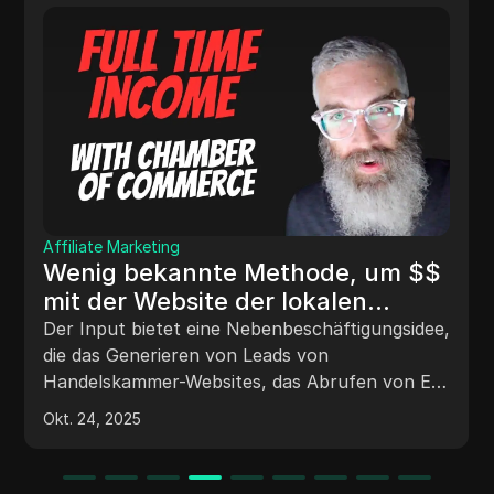
SMM
Marketing
# EINFAC
 bekannte Methode, um $$
Nebenbes
r Website der lokalen
JETZT st
lskammer zu verdienen
Erfahren Sie
t bietet eine Nebenbeschäftigungsidee,
($5k+/M
Büchern mit
Generieren von Leads von
mithilfe von
kammer-Websites, das Abrufen von E-
können, ohn
essen, das Erstellen von KI-generierten
2025
Okt. 24, 2025
den Schritt
 für potenzielle Kunden und das
profitablen 
n von Mentoring-Programmen für den
Buchinhalten
on Online-Geschäften durch