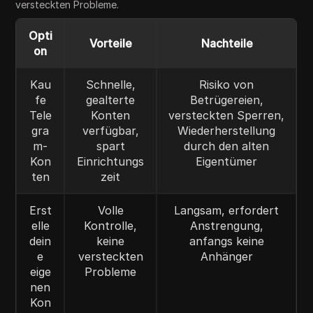
versteckten Probleme.
Opti
Vorteile
Nachteile
on
Kau
Schnelle,
Risiko von
fe
gealterte
Betrügereien,
Tele
Konten
versteckten Sperren,
gra
verfügbar,
Wiederherstellung
m-
spart
durch den alten
Kon
Einrichtungs
Eigentümer
ten
zeit
Erst
Volle
Langsam, erfordert
elle
Kontrolle,
Anstrengung,
dein
keine
anfangs keine
e
versteckten
Anhänger
eige
Probleme
nen
Kon