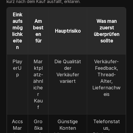
kurz nach dem Kauf ausfällt, erklären.
Eink
aufs
Am
Was man
mög
best
zuerst
Hauptrisiko
lichk
en
überprüfen
eite
für
sollte
n
Play
Mar
Die Qualität
Verkäufer-
erU
ktpl
der
Feedback,
p
atz-
Verkäufer
Thread-
ähnl
variiert
Alter,
iche
Liefernachw
r
eis
Kau
f
Accs
Gro
Günstige
Telefonstat
Mar
ßka
Konten
us,