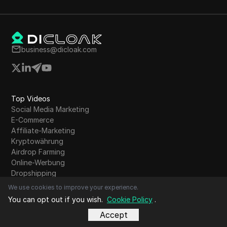
und Innenr
beit und die Gründung von Autopilot-
hmen umfasst.
business@dicloak.com
Top Videos
Social Media Marketing
E-Commerce
Affiliate-Marketing
Kryptowährung
Airdrop Farming
Online-Werbung
Dropshipping
Web-Scraping
We use cookies to improve your experience.
Digitales Marketing
You can opt out if you wish.
Cookie Policy
.
Online-Privatsphäre
Accept
Proxy
Antidetect-Browser