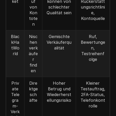
ket
uf
können von
Rückerstatt
von
schlechter
ungsrichtlini
Kon
Qualität sein
e,
tote
Kontoquelle
n
Blac
Nisc
Gemischte
Ruf,
kHa
hen
Verkäuferqu
Bewertunge
tWo
verk
alität
n,
rld
äufe
Testreihenf
r
olge
find
en
Priv
Dire
Hoher
Kleiner
ate
ktge
Betrug und
Testauftrag,
Tele
sch
Wiederherst
2FA-Status,
gra
äfte
ellungsrisiko
Telefonkont
m-
rolle
Verk