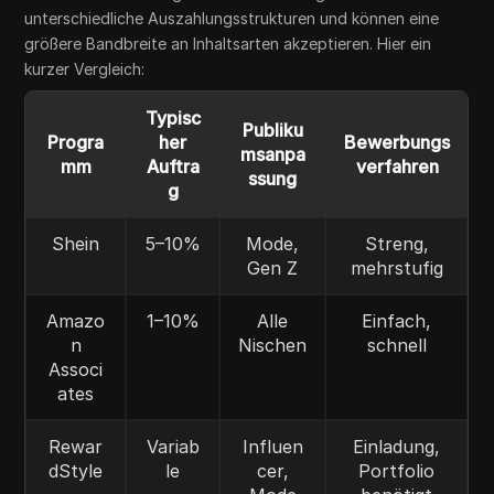
unterschiedliche Auszahlungsstrukturen und können eine
größere Bandbreite an Inhaltsarten akzeptieren. Hier ein
kurzer Vergleich:
Typisc
Publiku
Progra
her
Bewerbungs
msanpa
mm
Auftra
verfahren
ssung
g
Shein
5–10%
Mode,
Streng,
Gen Z
mehrstufig
Amazo
1–10%
Alle
Einfach,
n
Nischen
schnell
Associ
ates
Rewar
Variab
Influen
Einladung,
dStyle
le
cer,
Portfolio