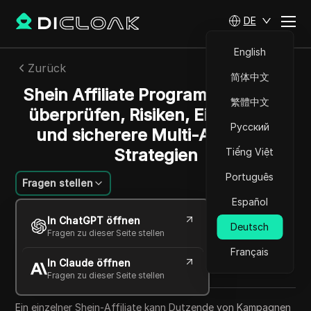
DE
English
Zurück
简体中文
Shein Affiliate Programm: Was zu
繁體中文
überprüfen, Risiken, Einnahmen
Русский
und sicherere Multi-Account-
Strategien
Tiếng Việt
Português
Fragen stellen
Español
Mariana Santos
In ChatGPT öffnen
12 Juni 2026
6
min lesen
Deutsch
Fragen zu dieser Seite stellen
Teilen mit
Français
In Claude öffnen
Copy Link
Fragen zu dieser Seite stellen
Ein einzelner Shein-Affiliate kann Dutzende von Kampagnen