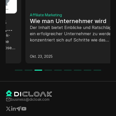
Affiliate Marketing
Wie man Unternehmer wird
Der Inhalt bietet Einblicke und Ratschläge, um
ein erfolgreicher Unternehmer zu werden, und
konzentriert sich auf Schritte wie das
Generieren von Ideen, das Durchführen von
Recherchen, das Gespräch mit potenziellen
Okt. 23, 2025
Kunden, Markttests und das Ergreifen von
Maßnahmen. Der Referent teilt persönliche
Erfahrungen und betont die Bedeutung von
harter Arbeit, Forschung und Kundenfeedback
bei unternehmerischen Unternehmungen.
business@dicloak.com