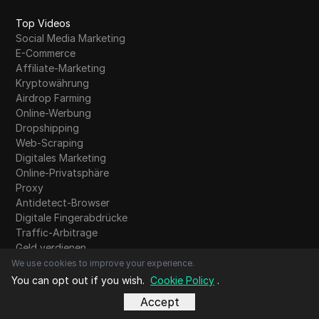
Top Videos
Social Media Marketing
E-Commerce
Affiliate-Marketing
Kryptowährung
Airdrop Farming
Online-Werbung
Dropshipping
Web-Scraping
Digitales Marketing
Online-Privatsphäre
Proxy
Antidetect-Browser
Digitale Fingerabdrücke
Traffic-Arbitrage
Geld verdienen
KI-Tools
We use cookies to improve your experience.
You can opt out if you wish.
Cookie Policy
.
Accept
Was gibt's Neues