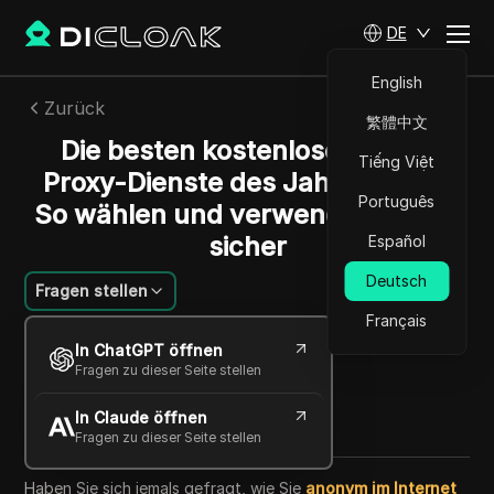
DE
English
Zurück
繁體中文
Die besten kostenlosen Web-
Tiếng Việt
Proxy-Dienste des Jahres 2025:
Português
So wählen und verwenden Sie sie
sicher
Español
Deutsch
Fragen stellen
Français
Alexey Sidorov
In ChatGPT öffnen
26 Sept. 2025
7
min lesen
Fragen zu dieser Seite stellen
Teilen mit
In Claude öffnen
Copy Link
Fragen zu dieser Seite stellen
Haben Sie sich jemals gefragt, wie Sie
anonym im Internet