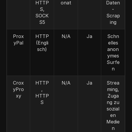
HTTP
onat
Daten
S,
-
SOCK
Scrap
S5
ing
Prox
HTTP
N/A
Ja
Schn
yPal
(Engli
elles
sch)
anon
ymes
Surfe
n
Crox
HTTP
N/A
Ja
Strea
yPro
,
ming,
xy
HTTP
Zuga
S
ng zu
sozial
en
Medie
n