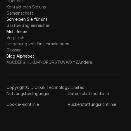
Über uns
Kontaktieren Sie uns
Gemeinschaft
Schreiben Sie für uns
Gastbeitrag einreichen
Mehr lesen
Vergleich
Umgehung von Einschränkungen
Glossar
Blog Alphabet
A
B
C
D
E
F
G
H
I
J
K
L
M
N
O
P
Q
R
S
T
U
V
W
X
Y
Z
Andere
Copyright© DICloak Technology Limited
Nutzungsbedingungen
Datenschutzrichtlinie
Cookie-Richtlinie
Rückerstattungsrichtlinie