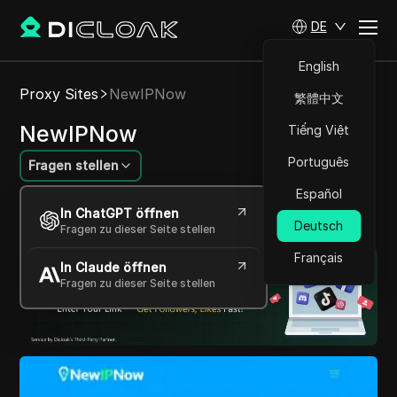
DE
English
Proxy Sites
NewIPNow
繁體中文
NewIPNow
Tiếng Việt
Português
Fragen stellen
Español
Entsperren Sie das Web mit schnellen, sicheren
In ChatGPT öffnen
Proxys.
Deutsch
Fragen zu dieser Seite stellen
Français
In Claude öffnen
Fragen zu dieser Seite stellen