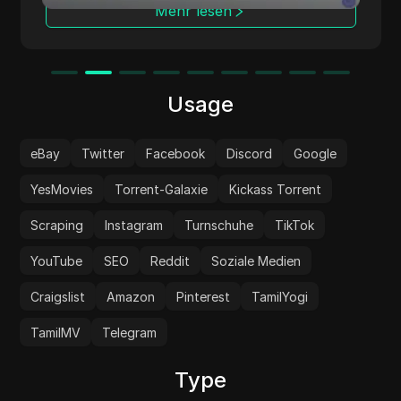
ch
Mehr lesen
Usage
eBay
Twitter
Facebook
Discord
Google
YesMovies
Torrent-Galaxie
Kickass Torrent
Scraping
Instagram
Turnschuhe
TikTok
YouTube
SEO
Reddit
Soziale Medien
Craigslist
Amazon
Pinterest
TamilYogi
TamilMV
Telegram
Type