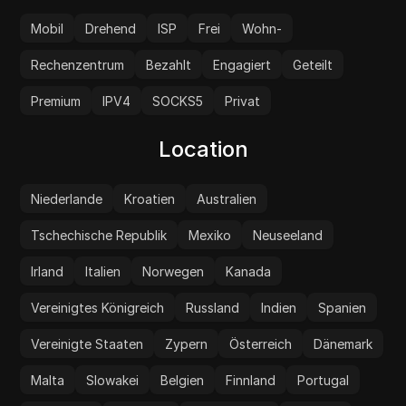
Mobil
Drehend
ISP
Frei
Wohn-
Rechenzentrum
Bezahlt
Engagiert
Geteilt
Premium
IPV4
SOCKS5
Privat
Location
Niederlande
Kroatien
Australien
Tschechische Republik
Mexiko
Neuseeland
Irland
Italien
Norwegen
Kanada
Vereinigtes Königreich
Russland
Indien
Spanien
Vereinigte Staaten
Zypern
Österreich
Dänemark
Malta
Slowakei
Belgien
Finnland
Portugal