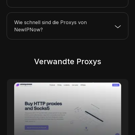
Wie schnell sind die Proxys von
NewIPNow?
Verwandte Proxys
Zyte
e
Zuhause der All-in-One, KI-gestützten Web-
Scraping-Plattform und eines erstklassigen
Datenlieferteams. Ihre Entwickler oder
unsere?