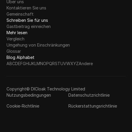
Über uns
Kontaktieren Sie uns
Gemeinschaft
Schreiben Sie für uns
Gastbeitrag einreichen
Mehr lesen
Vergleich
Umgehung von Einschränkungen
Glossar
Blog Alphabet
A
B
C
D
E
F
G
H
I
J
K
L
M
N
O
P
Q
R
S
T
U
V
W
X
Y
Z
Andere
Copyright© DICloak Technology Limited
Nutzungsbedingungen
Datenschutzrichtlinie
Cookie-Richtlinie
Rückerstattungsrichtlinie