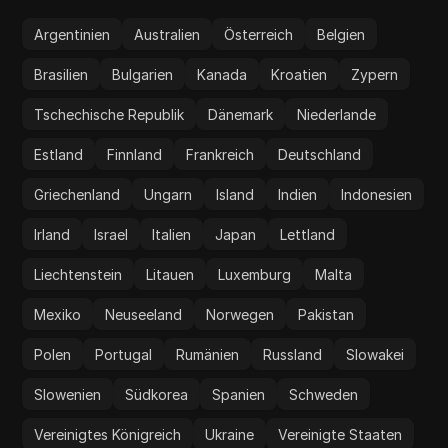
Argentinien
Australien
Österreich
Belgien
Brasilien
Bulgarien
Kanada
Kroatien
Zypern
Tschechische Republik
Dänemark
Niederlande
Estland
Finnland
Frankreich
Deutschland
Griechenland
Ungarn
Island
Indien
Indonesien
Irland
Israel
Italien
Japan
Lettland
Liechtenstein
Litauen
Luxemburg
Malta
Mexiko
Neuseeland
Norwegen
Pakistan
Polen
Portugal
Rumänien
Russland
Slowakei
Slowenien
Südkorea
Spanien
Schweden
Vereinigtes Königreich
Ukraine
Vereinigte Staaten