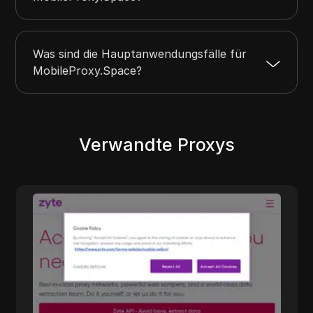
Was sind die Hauptanwendungsfälle für
MobileProxy.Space?
Verwandte Proxys
Z-Proxy
Web-
Z-Proxy bietet fortschrittliche mobile Proxy
gen
Dienste, die für Benutzer entwickelt wurden
die Online-Privatsphäre und Sicherheit
priorisieren. Ihre Proxys bieten hohe
Anonymität, indem sie Ihre echte IP-Adress
verbergen und Internetverbindungen