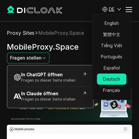
DE
English
Proxy Sites
MobileProxy.Space
繁體中文
MobileProxy.Space
Tiếng Việt
Português
Fragen stellen
Español
Entsperren Sie das Web mit
In ChatGPT öffnen
Hochgeschwindigkeits-Mobile-Proxys.
Deutsch
Fragen zu dieser Seite stellen
Français
In Claude öffnen
Fragen zu dieser Seite stellen