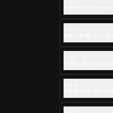
02:10
Triển khai lên Herok
02:50
Xem Cài đặt và Cấu 
03:15
Hướng dẫn sử dụng 
04:00
Gửi tin nhắn qua W
04:20