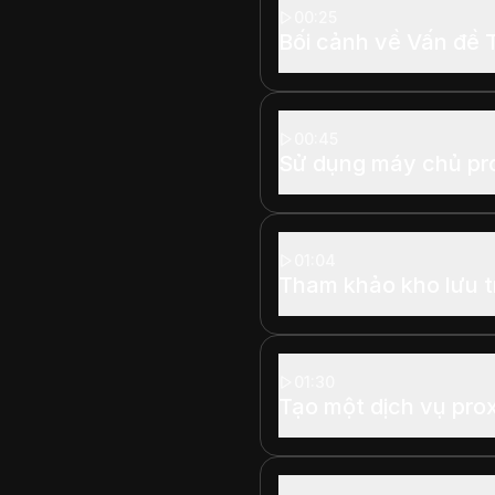
00:25
Bối cảnh về Vấn đề 
00:45
Sử dụng máy chủ pr
01:04
Tham khảo kho lưu t
01:30
Tạo một dịch vụ pr