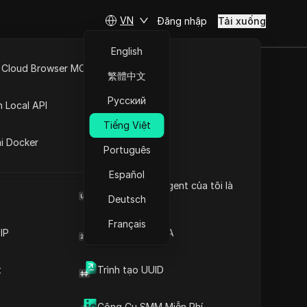
VN
Đăng nhập
Tải xuống
English
 Cloud Browser MCP
繁體中文
d với Roblox
API Mở
Русский
n Local API
xy!
Tiếng Việt
ng
ai Docker
Português
út
Español
Browser User Agent của tôi là
 máy chủ proxy!
gì
Deutsch
Français
IP
Trình tạo mã 2FA
t
Trình tạo UUID
Nội dung
Giới thiệu nội dung
Công Cụ SMM Miễn Phí