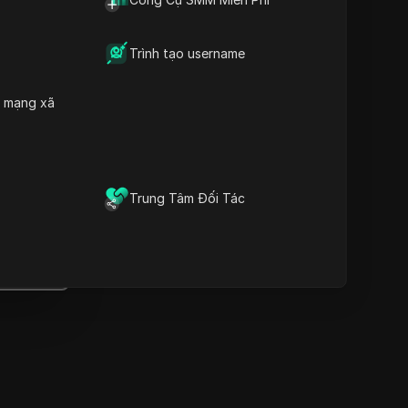
Thông tin quan trọng
Phân tích dòng thời gian
Từ khóa nội dung
Trình tạo username
Các câu hỏi và trả lời liên
quan
h mạng xã
Thêm gợi ý video
Trình duyệt vân tay chống
át hiện DICloak giữ cho việc
quản lý nhiều tài khoản một
Trung Tâm Đối Tác
ách an toàn và tránh bị cấm
Tải xuống