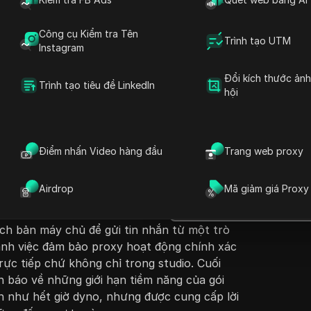
Công cụ Kiểm tra Tên
Trình tạo UTM
Instagram
Đổi kích thước ản
Trình tạo tiêu đề LinkedIn
hội
Đặt câu hỏi
yết trình hướng dẫn cách sử dụng dịch vụ
ph
ách sử dụng một máy chủ proxy, giải thích
Mở trong ChatGPT
Điểm nhấn Video hàng đầu
Trang web proxy
Đặt câu hỏi về trang này
 trước đó khi họ thảo luận về các vấn đề với
c
Hướng dẫn phác thảo các bước để thiết lập
Mở trong Claude
Airdrop
Mã giảm giá Proxy
n khai một ứng dụng dịch vụ proxy và cấu hình
Đặt câu hỏi về trang này
. Người xem được hướng dẫn tạo một liên kết
ịch bản máy chủ để gửi tin nhắn từ một trò
ạnh việc đảm bảo proxy hoạt động chính xác
rực tiếp chứ không chỉ trong studio. Cuối
 báo về những giới hạn tiềm năng của gói
n như hết giờ dyno, nhưng được cung cấp lời