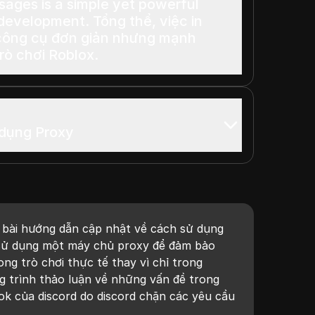
ssages is a simple yet powerful
nt. Tổng thể, việc in
 công cụ đơn giản nhưng mạnh
trò chơi Roblox.
 dụng Proxy
 bài hướng dẫn cập nhật về cách sử dụng
sử dụng một máy chủ proxy để đảm bảo
ng trò chơi thực tế thay vì chỉ trong
g trình thảo luận về những vấn đề trong
k của discord do discord chặn các yêu cầu