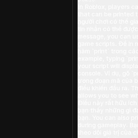
In Roblox, players 
that can be printed to the s
người chơi có thể gi
tin nhắn có thể được in ra
message, you can use
game scripts. Để in một tin nhắn, bạn có thể sử dụng
hàm `print` trong các
example, typing `prin
your script will dis
console. Ví dụ, gõ `print("Hello, Roblox World!")`
trong đoạn mã của bạ
điều khiển đầu ra. This is useful for debugging, as it
allows you to see wh
Điều này rất hữu ích
bạn thấy những gì đa
bạn. You can also print variables to track their values
during gameplay. Bạn cũng có thể in các biến để
theo dõi giá trị của 