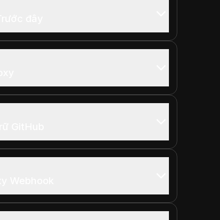
Trước đây
oxy
rữ GitHub
oxy Webhook