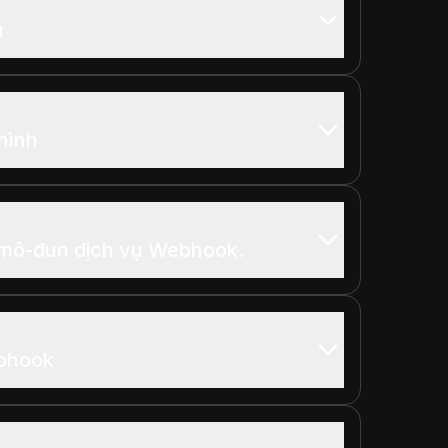
u
hình
mô-đun dịch vụ Webhook.
ebhook