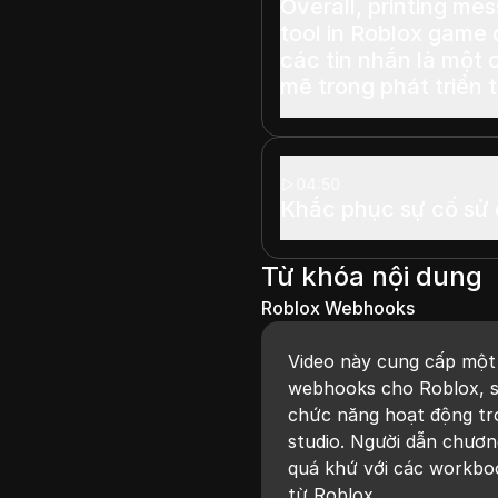
Overall, printing me
tool in Roblox game developme
các tin nhắn là một
mẽ trong phát triển 
04:50
Khắc phục sự cố sử
Từ khóa nội dung
Roblox Webhooks
Video này cung cấp một
webhooks cho Roblox, 
chức năng hoạt động tro
studio. Người dẫn chươn
quá khứ với các workboo
từ Roblox.