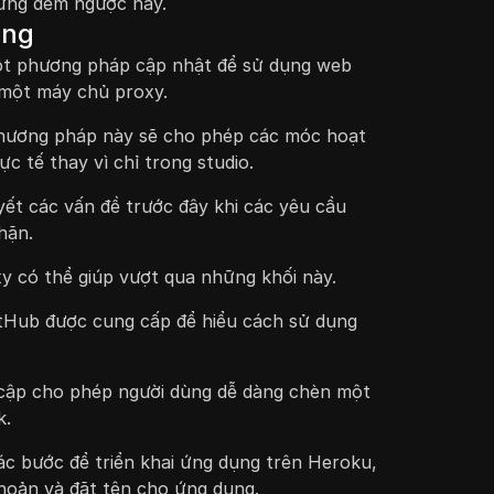
ững đếm ngược này.
ọng
một phương pháp cập nhật để sử dụng web
 một máy chủ proxy.
hương pháp này sẽ cho phép các móc hoạt
ực tế thay vì chỉ trong studio.
yết các vấn đề trước đây khi các yêu cầu
hặn.
 có thể giúp vượt qua những khối này.
tHub được cung cấp để hiểu cách sử dụng
cập cho phép người dùng dễ dàng chèn một
k.
c bước để triển khai ứng dụng trên Heroku,
khoản và đặt tên cho ứng dụng.