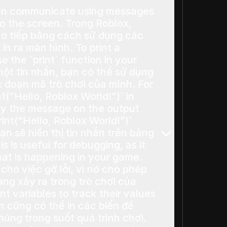
can communicate using messages
creen. Trong Roblox,
ao tiếp bằng cách sử dụng các
 màn hình. To print a
 the `print` function in your
 đoạn mã trò chơi của mình. For
t("Hello, Roblox World!")` in
play the message on the output
n sẽ hiển thị tin nhắn trên bảng
at is happening in your game.
 cho việc gỡ lỗi, vì nó cho phép
ng xảy ra trong trò chơi của
chúng trong suốt quá trình chơi.