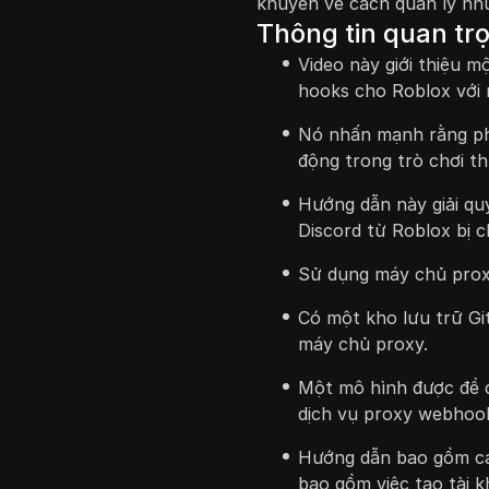
khuyên về cách quản lý nh
Thông tin quan tr
Video này giới thiệu 
hooks cho Roblox với
Nó nhấn mạnh rằng p
động trong trò chơi th
Hướng dẫn này giải qu
Discord từ Roblox bị c
Sử dụng máy chủ proxy
Có một kho lưu trữ Gi
máy chủ proxy.
Một mô hình được đề 
dịch vụ proxy webhoo
Hướng dẫn bao gồm cá
bao gồm việc tạo tài 