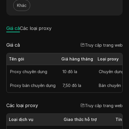
thập dữ liệu. Với sự chú trọng vào độ tin cậy, Proxy-
Khác
Hub duy trì một cơ sở hạ tầng vững chắc, đảm bảo
thời gian hoạt động và hiệu suất cao. Người dùng
được hưởng lợi từ các gói linh hoạt, khiến nó trở
thành một lựa chọn đa năng cho cả cá nhân và
Giá cả
Các loại proxy
doanh nghiệp chú trọng đến quyền riêng tư.
Giá cả
Truy cập trang web
Tên gói
Giá hàng tháng
Loại proxy
Proxy chuyên dụng
10 đô la
Chuyên dụng
Proxy bán chuyên dụng
7,50 đô la
Bán chuyên dụ
Các loại proxy
Truy cập trang web
Loại dịch vụ
Giao thức hỗ trợ
Tính 