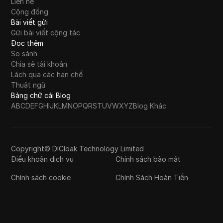
Liên hệ
Cộng đồng
Bài viết gửi
Gửi bài viết cộng tác
Đọc thêm
So sánh
Chia sẻ tài khoản
Lách qua các hạn chế
Thuật ngữ
Bảng chữ cái Blog
A
B
C
D
E
F
G
H
I
J
K
L
M
N
O
P
Q
R
S
T
U
V
W
X
Y
Z
Blog Khác
Copyright© DICloak Technology Limited
Điều khoản dịch vụ
Chính sách bảo mật
Chính sách cookie
Chính Sách Hoàn Tiền