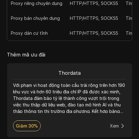
Proxy riêng chuyên dụng
HTTP/HTTPS, SOCKS5
Tính ẩ
Proxy bán chuyên dụng
HTTP/HTTPS, SOCKS5
Tính ẩ
Proxy dân cư tĩnh
HTTP/HTTPS, SOCKS5
Tính ẩ
Thêm mã ưu đãi
Thordata
Với phạm vi hoạt động toàn cầu trải rộng trên hơn 190
khu vực và hơn 60 triệu địa chỉ IP đã được xác minh,
Thordata đảm bảo tỷ lệ thành công vượt trội trong
việc thu thập dữ liệu web, đào tạo mô hình AI và thu
thập thông tin thị trường địa phương. Kết hợp bảng
điều khiển thân thiện với nhà phát triển cùng với hỗ trợ
chuyên gia 24/7, Thordata cung cấp trải nghiệm liền
Giảm 30%
Xem
mạch và độ khả dụng cao cho các nhà đổi mới dựa
trên dữ liệu trên toàn thế giới.