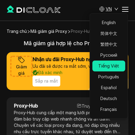
VN
English
Trang chủ
Mã giảm giá Proxy
Proxy-Hub
简体中文
Mã giảm giá hợp lệ cho Proxy-Hub
繁體中文
Русский
Nhận ưu đãi Proxy-Hub ngay bây giờ
Tiếng Việt
Ưu đãi sẽ được ra mắt sớm, vui lòng chờ đợi
Giảm
Đã xác minh
giá
Português
Sắp ra mắt
Español
Deutsch
Proxy-Hub
Truy cập trang web
Français
Proxy-Hub cung cấp một mạng lưới proxy rộng lớn,
đảm bảo truy cập web nhanh chóng và ẩn danh.
Chuyên về các loại proxy đa dạng, nó đáp ứng nhiều
nhu cầu trực tuyến khác nhau, từ duyệt web đến thu