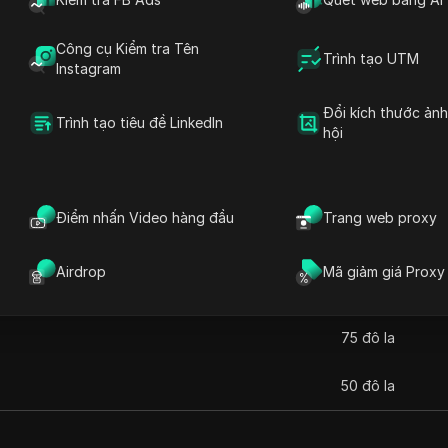
y được công nhận nhờ hiệu suất vượt trội, phạm vi phủ s
ới người dùng của Decodo giúp khách hàng dễ dàng quản lý
Công cụ Kiểm tra Tên
Trình tạo UTM
g của nền tảng đảm bảo trải nghiệm liền mạch. Thích hợp
Instagram
c, Decodo cung cấp dịch vụ proxy đáng tin cậy và hiệu q
Mã ưu đãi
Mã giảm giá hợp lệ
Giảm 50%
Mã giảm 
Đổi kích thước ản
Trình tạo tiêu đề LinkedIn
hội
Điểm nhấn Video hàng đầu
Trang web proxy
Airdrop
Mã giảm giá Proxy
Giá hàng tháng
75 đô la
50 đô la