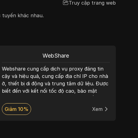
Truy cập trang web
c tuyến khác nhau.
PlainProxies
PlainProxies cung cấp dịch vụ proxy đáng tin
cậy, tập trung vào các địa chỉ IP dân cư và
trung tâm dữ liệu. Nổi tiếng với tốc độ
nhanh, kết nối ổn định và mạng lưới toàn cầu
rộng lớn, PlainProxies là lựa chọn hoàn hảo
để nâng cao quyền riêng tư trực tuyến, vượt
Giảm 10%
Xem
qua các hạn chế địa lý và tối ưu hóa các
hoạt động quét web. Được thiết kế với sự hài
lòng của người dùng làm trung tâm,
PlainProxies mang đến giao diện thân thiện