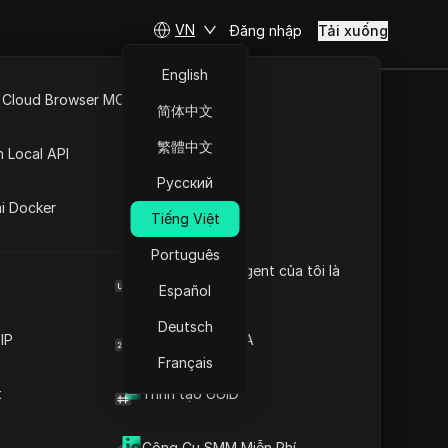
VN
Đăng nhập
Tải xuống
English
 Cloud Browser MCP
简体中文
API Mở
% trong năm 2025
繁體中文
n Local API
Русский
ng
ai Docker
Tiếng Việt
Português
Browser User Agent của tôi là
Nhận ngay
gì
Español
Deutsch
IP
Trình tạo mã 2FA
Français
t
Trình tạo UUID
Truy cập trang web
à trung tâm dữ liệu cho nhiều ứng dụng trực
Công Cụ SMM Miễn Phí