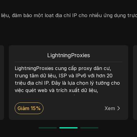
iệu, đảm bảo một loạt địa chỉ IP cho nhiều ứng dụng trự
Thordata
khu
Với phạm vi hoạt động toàn cầu trải rộng
g —
trên hơn 190 khu vực và hơn 60 triệu địa chỉ
c
IP đã được xác minh, Thordata đảm bảo tỷ lệ
ác
thành công vượt trội trong việc thu thập dữ
 vụ
liệu web, đào tạo mô hình AI và thu thập
ên
thông tin thị trường địa phương. Kết hợp
m
Giảm 30%
Xem
giá
bảng điều khiển thân thiện với nhà phát triển
P
cùng với hỗ trợ chuyên gia 24/7, Thordata
95
cung cấp trải nghiệm liền mạch và độ khả
 giá
dụng cao cho các nhà đổi mới dựa trên dữ