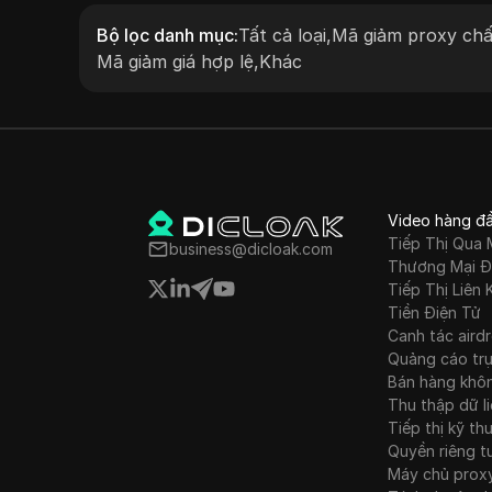
cả linh hoạt theo mức sử dụng và không
Bộ lọc danh mục
:
Tất cả loại
,
Mã giảm proxy chấ
thời gian hết hạn lưu lượng truy cập, IPR
Mã giảm giá hợp lệ
,
Khác
giúp người dùng dễ dàng vượt qua các h
chế địa lý. Kết hợp với việc giám sát và h
mạng 24/7, IPRoyal cung cấp dịch vụ pro
hàng đầu.
Video hàng đ
Tiếp Thị Qua 
business@dicloak.com
Thương Mại Đ
Tiếp Thị Liên 
Tiền Điện Tử
Canh tác aird
Quảng cáo tr
Bán hàng khô
Thu thập dữ l
Tiếp thị kỹ th
Quyền riêng t
Máy chủ prox