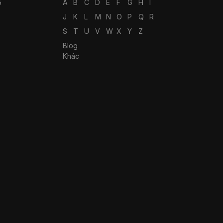
5
A
B
C
D
E
F
G
H
I
J
K
L
M
N
O
P
Q
R
S
T
U
V
W
X
Y
Z
Blog
Khác