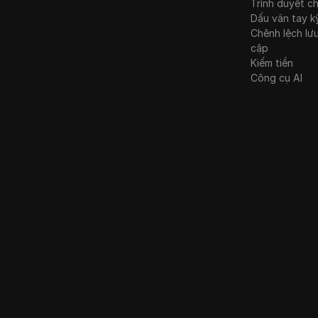
Trình duyệt c
Dấu vân tay k
Chênh lệch lư
cập
Kiếm tiền
Công cụ AI