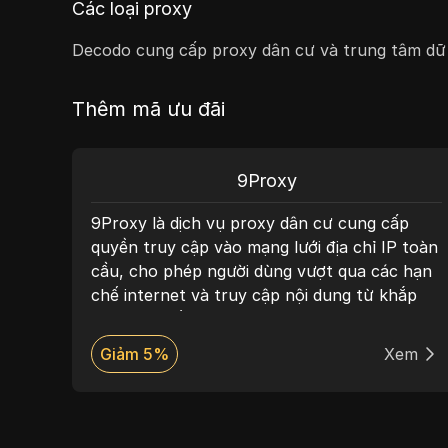
Các loại proxy
Decodo cung cấp proxy dân cư và trung tâm dữ l
Thêm mã ưu đãi
IPRoyal
áng tin
IPRoyal cung cấp các proxy cao cấp — 
P cho nhà
dân cư, trung tâm dữ liệu, ISP và di độn
liệu. Được
được thiết kế để đảm bảo sự riêng tư trự
o mật
tuyến đáng tin cậy và có thể mở rộng. C
 cầu rộng
proxy của họ rất phù hợp cho các nhiệm
 duyệt
như quét web, quản lý mạng xã hội, nghi
Xem
Giảm 10%
Xe
à hỗ trợ
cứu thị trường và tự động hóa, mang lại 
trị tuyệt vời cho chi phí. Với các địa chỉ I
được thu thập một cách có đạo đức từ 1
quốc gia, nhắm mục tiêu theo thành phố,