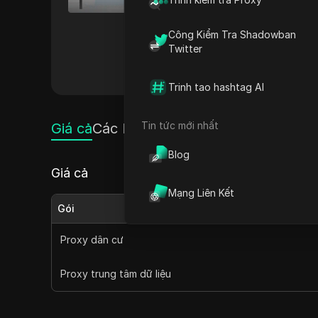
tuyến khác nhau. Nền tảng nà
tranh. Giao diện thân thiện v
Công Kiểm Tra Shadowban
mạnh mẽ vào hỗ trợ khách hàn
Twitter
các hoạt động trực tuyến khá
Mã giảm giá riêng của tôi
Trinh tao hashtag AI
Tin tức mới nhất
Giá cả
Các loại proxy
Blog
Giá cả
Mạng Liên Kết
Gói
Proxy dân cư
Proxy trung tâm dữ liệu