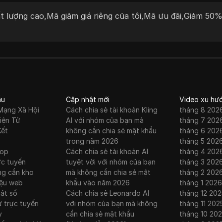
 có
liệu trên toàn thế giới.
t lượng cao
,
Mã giảm giá riêng của tôi
,
Mã ưu đãi
,
Giảm 50
oyal
ạn
ỗ trợ
xy
ầu
Cập nhật mới
Video xu hư
Mạng Xã Hội
Cách chia sẻ tài khoản Kling
tháng 8 202
iện Tử
AI với nhóm của bạn mà
tháng 7 202
Kết
không cần chia sẻ mật khẩu
tháng 6 202
trong năm 2026
tháng 5 202
rop
Cách chia sẻ tài khoản AI
tháng 4 202
ực tuyến
tuyệt vời với nhóm của bạn
tháng 3 202
ng cần kho
mà không cần chia sẻ mật
tháng 2 202
iệu web
khẩu vào năm 2026
tháng 1 2026
uật số
Cách chia sẻ Leonardo AI
tháng 12 202
ư trực tuyến
với nhóm của bạn mà không
tháng 11 202
y
cần chia sẻ mật khẩu
tháng 10 20