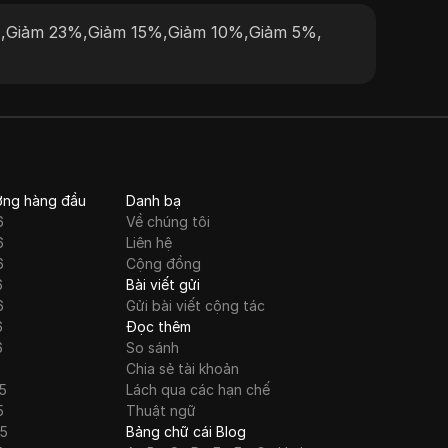
và các biện pháp bảo mật mạnh mẽ, đảm
%
,
Giảm 23%
,
Giảm 15%
,
Giảm 10%
,
Giảm 5%
,
bảo trải nghiệm duyệt web liền mạch và an
toàn. Dù là cho mục đích cá nhân hay doanh
nghiệp, nhóm IP đa dạng và dịch vụ hỗ trợ
khách hàng xuất sắc của PlainProxies khiến
nó trở thành lựa chọn đáng tin cậy trên thị
trường dịch vụ proxy.
ớng hàng đầu
Danh bạ
6
Về chúng tôi
6
Liên hệ
6
Cộng đồng
6
Bài viết gửi
6
Gửi bài viết cộng tác
6
Đọc thêm
6
So sánh
Chia sẻ tài khoản
5
Lách qua các hạn chế
5
Thuật ngữ
25
Bảng chữ cái Blog