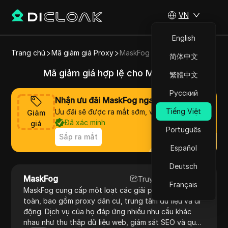
VN
English
Trang chủ
Mã giảm giá Proxy
MaskFog
简体中文
Mã giảm giá hợp lệ cho MaskFog
繁體中文
Русский
Nhận ưu đãi MaskFog ngay bây giờ
Tiếng Việt
Ưu đãi sẽ được ra mắt sớm, vui lòng chờ đợi
Giảm
Đã xác minh
giá
Português
Sắp ra mắt
Español
Deutsch
MaskFog
Truy cập trang web
Français
MaskFog cung cấp một loạt các giải pháp proxy an
toàn, bao gồm proxy dân cư, trung tâm dữ liệu và di
động. Dịch vụ của họ đáp ứng nhiều nhu cầu khác
nhau như thu thập dữ liệu web, giám sát SEO và quản