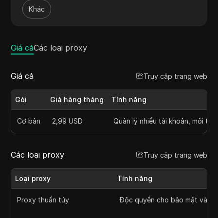
lý mạng xã hội. MaskFog ưu tiên sự riêng tư và hiệu
Khác
quả của người dùng với các kết nối tốc độ cao, đảm
bảo hiệu suất đáng tin cậy cho nhiều hoạt động trực
tuyến khác nhau.
Giá cả
Các loại proxy
Giá cả
Truy cập trang web
Gói
Giá hàng tháng
Tính năng
Cơ bản
2,99 USD
Quản lý nhiều tài khoản, môi trư
Các loại proxy
Truy cập trang web
Loại proxy
Tính năng
Proxy thuần túy
Độc quyền cho bảo mật và độ