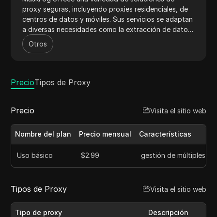
proxy seguras, incluyendo proxies residenciales, de
centros de datos y móviles. Sus servicios se adaptan
a diversas necesidades como la extracción de datos
web, el monitoreo de SEO y la gestión de redes
Otros
sociales. MaskFog prioriza la privacidad del usuario y
la eficiencia con conexiones de alta velocidad,
asegurando un rendimiento confiable para diversas
actividades en línea.
Precio
Tipos de Proxy
Precio
Visita el sitio web
Nombre del plan
Precio mensual
Características
Uso básico
$2.99
gestión de múltiples c
Tipos de Proxy
Visita el sitio web
Tipo de proxy
Descripción