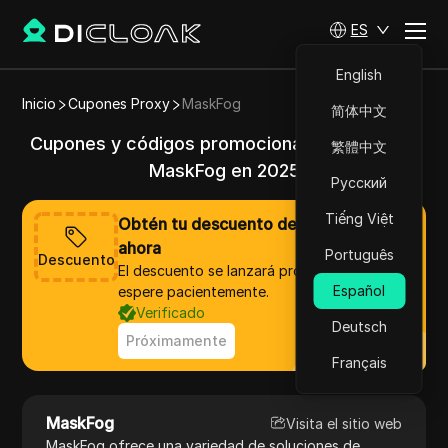
ES
English
Inicio
Cupones Proxy
MaskFog
简体中文
Cupones y códigos promocionales válidos de
繁體中文
MaskFog en 2025
Русский
Tiếng Việt
Obtén tu descuento de MaskFog
ahora
Português
Descuento
El descuento se lanzará pronto, por favor,
Español
espere pacientemente.
Verificado
Deutsch
Próximamente
Français
MaskFog
Visita el sitio web
MaskFog ofrece una variedad de soluciones de