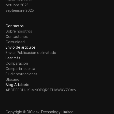
octubre 2025
septiembre 2025
Contactos
Sobre nosotros
Contáctanos
Comunidad
Envío de artículos
Enviar Publicación de Invitado
Leer más
Comparación
Compartir cuenta
Eludir restricciones
Glosario
Blog Alfabeto
A
B
C
D
E
F
G
H
I
J
K
L
M
N
O
P
Q
R
S
T
U
V
W
X
Y
Z
Otro
Copyright© DICloak Technology Limited