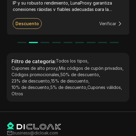
IP y su robusto rendimiento, LunaProxy garantiza
conexiones rápidas y fiables adecuadas para la
extracción de datos, la gestión de redes sociales y el
acceso a contenido restringido geográficamente. El
Descuento
Verificar
servicio admite los protocolos HTTP, HTTPS y
SOCKS5, ofreciendo planes de precios flexibles e
integración sin problemas con múltiples herramientas.
Su atención al cliente dedicada y sus prácticas de
obtención ética lo convierten en una opción
destacada tanto para empresas como para individuos.
Filtro de categoría
:
Todos los tipos
,
Cupones de alto proxy
,
Mis códigos de cupón privados
,
Códigos promocionales
,
50% de descuento
,
23% de descuento
,
15% de descuento
,
10% de descuento
,
5% de descuento
,
Cupones válidos
,
Otros
business@dicloak.com