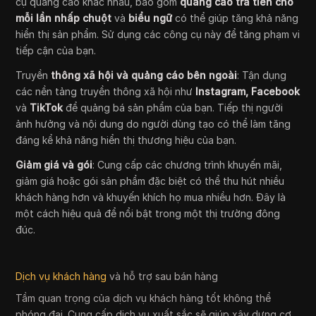
cụ quảng cáo khác nhau, bao gồm
quảng cáo trả tiền cho
mỗi lần nhấp chuột
và
biểu ngữ
có thể giúp tăng khả năng
hiển thị sản phẩm. Sử dụng các công cụ này để tăng phạm vi
tiếp cận của bạn.
Truyền
thông xã hội và quảng cáo bên ngoài
: Tận dụng
các nền tảng truyền thông xã hội như
Instagram
, Facebook
và
TikTok
để quảng bá sản phẩm của bạn. Tiếp thị người
ảnh hưởng và nội dung do người dùng tạo có thể làm tăng
đáng kể khả năng hiển thị thương hiệu của bạn.
Giảm giá và gói
: Cung cấp các chương trình khuyến mãi,
giảm giá hoặc gói sản phẩm đặc biệt có thể thu hút nhiều
khách hàng hơn và khuyến khích họ mua nhiều hơn. Đây là
một cách hiệu quả để nổi bật trong một thị trường đông
đúc.
Dịch vụ khách hàng
và hỗ trợ sau bán hàng
Tầm quan trọng của dịch vụ khách hàng tốt không thể
phóng đại. Cung cấp dịch vụ xuất sắc sẽ giúp xây dựng cơ