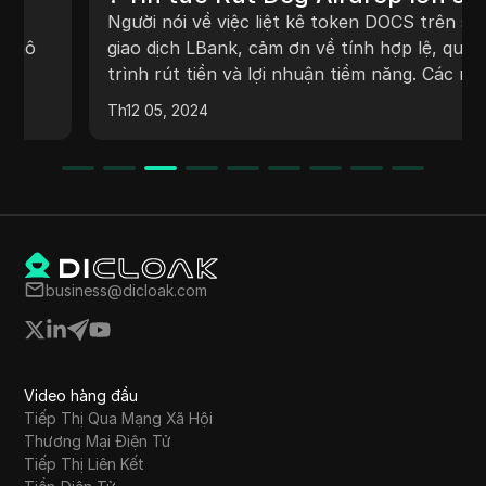
cập nhật 🤯 Bạn có thể rút tiền
Người nói về việc liệt kê token DOCS trên sàn
đến Lbank không
giao dịch LBank, cảm ơn về tính hợp lệ, quy
trình rút tiền và lợi nhuận tiềm năng. Các ngày
liệt kê khác nhau trên các sàn giao dịch được
Th12 05, 2024
đề cập, kèm theo dự đoán về giá token và vốn
hóa thị trường. Người nói khuyên người mua
cẩn trọng và nghiên cứu kỹ lưỡng trước khi đầu
tư vào token.
business@dicloak.com
Video hàng đầu
Tiếp Thị Qua Mạng Xã Hội
Thương Mại Điện Tử
Tiếp Thị Liên Kết