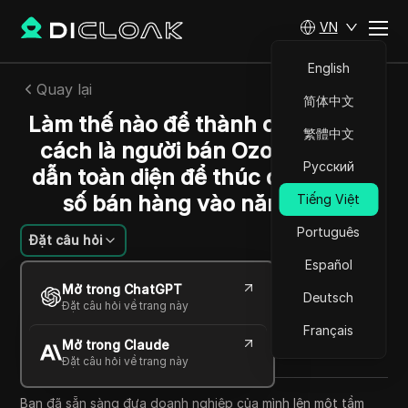
VN
English
Quay lại
简体中文
Làm thế nào để thành công với tư
繁體中文
cách là người bán Ozon: Hướng
Русский
dẫn toàn diện để thúc đẩy doanh
số bán hàng vào năm 2025
Tiếng Việt
Português
Đặt câu hỏi
Español
Emily Grace
Mở trong ChatGPT
27 Th09 2025
8
Đọc trong giây phút
Deutsch
Đặt câu hỏi về trang này
Chia sẻ với
Français
Mở trong Claude
Copy Link
Đặt câu hỏi về trang này
Bạn đã sẵn sàng đưa doanh nghiệp của mình lên một tầm