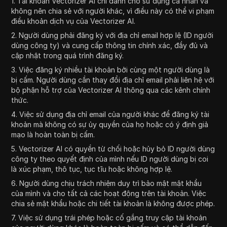
1. Tài khoản Vectorizer AI chỉ dành cho sử dụng cá nhân và
không nên chia sẻ với người khác, vì điều này có thể vi phạm
điều khoản dịch vụ của Vectorizer AI.
2. Người dùng phải đăng ký với địa chỉ email hợp lệ (ID người
dùng công ty) và cung cấp thông tin chính xác, đầy đủ và
cập nhật trong quá trình đăng ký.
3. Việc đăng ký nhiều tài khoản bởi cùng một người dùng là
bị cấm. Người dùng cần thay đổi địa chỉ email phải liên hệ với
bộ phận hỗ trợ của Vectorizer AI thông qua các kênh chính
thức.
4. Việc sử dụng địa chỉ email của người khác để đăng ký tài
khoản mà không có sự ủy quyền của họ hoặc có ý định giả
mạo là hoàn toàn bị cấm.
5. Vectorizer AI có quyền từ chối hoặc hủy bỏ ID người dùng
công ty theo quyết định của mình nếu ID người dùng bị coi
là xúc phạm, thô tục, tục tĩu hoặc không hợp lệ.
6. Người dùng chịu trách nhiệm duy trì bảo mật mật khẩu
của mình và cho tất cả các hoạt động trên tài khoản. Việc
chia sẻ mật khẩu hoặc chi tiết tài khoản là không được phép.
7. Việc sử dụng trái phép hoặc cố gắng truy cập tài khoản