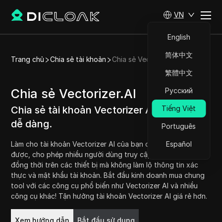
VN
English
简体中文
Trang chủ
Chia sẻ tài khoản
Chia sẻ Vectorizer.AI
繁體中文
Chia sẻ Vectorizer.AI
Русский
Chia sẻ tài khoản Vectorizer AI một cách
Tiếng Việt
dễ dàng.
Português
Làm cho tài khoản Vectorizer AI của bạn có thể chia sẻ
Español
được, cho phép nhiều người dùng truy cập Vectorizer AI
đồng thời trên các thiết bị mà không làm lộ thông tin xác
thực và mật khẩu tài khoản. Bắt đầu kinh doanh mua chung
tool với các công cụ phổ biến như Vectorizer AI và nhiều
công cụ khác! Tận hưởng tài khoản Vectorizer AI giá rẻ hơn.
Bắt đầu sử dụng
Xem hướng dẫn