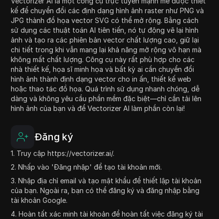
Vectorizer AI là một công cụ trực tuyến mạnh mẽ được thiết
kế để chuyển đổi các định dạng hình ảnh raster như PNG và
JPG thành đồ họa vector SVG có thể mở rộng. Bằng cách
sử dụng các thuật toán AI tiên tiến, nó tự động vẽ lại hình
ảnh và tạo ra các phiên bản vector chất lượng cao, giữ lại
chi tiết trong khi vẫn mang lại khả năng mở rộng vô hạn mà
không mất chất lượng. Công cụ này rất phù hợp cho các
nhà thiết kế, họa sĩ minh họa và bất kỳ ai cần chuyển đổi
hình ảnh thành định dạng vector cho in ấn, thiết kế web
hoặc thao tác đồ họa. Quá trình sử dụng nhanh chóng, dễ
dàng và không yêu cầu phần mềm đặc biệt—chỉ cần tải lên
hình ảnh của bạn và để Vectorizer AI làm phần còn lại!
Đăng ký
1. Truy cập https://vectorizer.ai/.
2. Nhấp vào 'Đăng nhập' để tạo tài khoản mới.
3. Nhập địa chỉ email và tạo mật khẩu để thiết lập tài khoản
của bạn. Ngoài ra, bạn có thể đăng ký và đăng nhập bằng
tài khoản Google.
4. Hoàn tất xác minh tài khoản để hoàn tất việc đăng ký tài