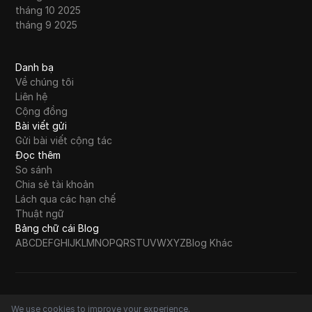
tháng 10 2025
tháng 9 2025
Danh bạ
Về chúng tôi
Liên hệ
Cộng đồng
Bài viết gửi
Gửi bài viết cộng tác
Đọc thêm
So sánh
Chia sẻ tài khoản
Lách qua các hạn chế
Thuật ngữ
Bảng chữ cái Blog
A
B
C
D
E
F
G
H
I
J
K
L
M
N
O
P
Q
R
S
T
U
V
W
X
Y
Z
Blog Khác
Copyright© DICloak Technology Limited
We use cookies to improve your experience.