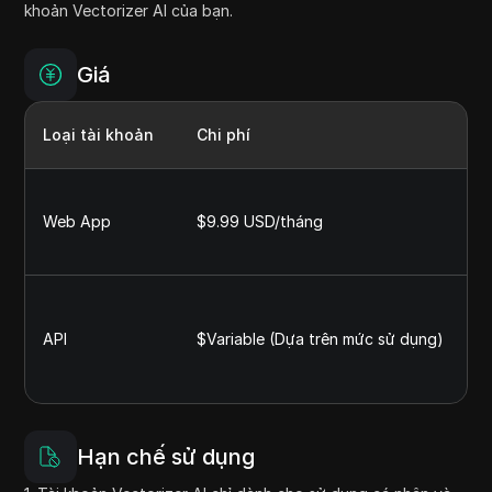
khoản Vectorizer AI của bạn.
Giá
Loại tài khoản
Chi phí
G
L
k
Web App
$9.99 USD/tháng
H
h
D
d
API
$Variable (Dựa trên mức sử dụng)
ả
g
n
Hạn chế sử dụng