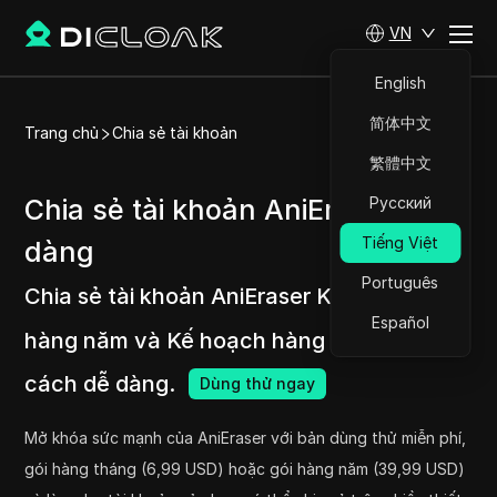
VN
English
简体中文
Trang chủ
Chia sẻ tài khoản
繁體中文
Chia sẻ tài khoản AniEraser dễ
Русский
Tiếng Việt
dàng
Português
Chia sẻ tài khoản AniEraser Kế hoạch
Español
hàng năm và Kế hoạch hàng tháng một
cách dễ dàng.
Dùng thử ngay
Mở khóa sức mạnh của AniEraser với bản dùng thử miễn phí,
gói hàng tháng (6,99 USD) hoặc gói hàng năm (39,99 USD)