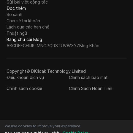
Gửi bài viết cộng tác
Đọc thêm
So sánh
Chia sẻ tài khoản
Lách qua các hạn chế
Thuật ngữ
Bảng chữ cái Blog
A
B
C
D
E
F
G
H
I
J
K
L
M
N
O
P
Q
R
S
T
U
V
W
X
Y
Z
Blog Khác
Copyright© DICloak Technology Limited
Điều khoản dịch vụ
Chính sách bảo mật
Chính sách cookie
Chính Sách Hoàn Tiền
We use cookies to improve your experience.