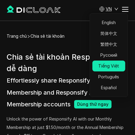
VN
English
简体中文
Trang chủ
Chia sẻ tài khoản
繁體中文
Chia sẻ tài khoản Responsify AI
Русский
Tiếng Việt
dễ dàng
Português
Effortlessly share Responsify AI Monthly
Español
Membership and Responsify AI Annual
Membership accounts
Dùng thử ngay
Unlock the power of Responsify AI with our Monthly
Membership at just $1.50/month or the Annual Membership