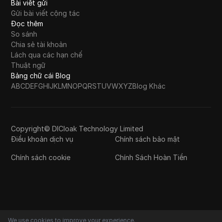
Bài viết gửi
Gửi bài viết cộng tác
Đọc thêm
So sánh
Chia sẻ tài khoản
Lách qua các hạn chế
Thuật ngữ
Bảng chữ cái Blog
A
B
C
D
E
F
G
H
I
J
K
L
M
N
O
P
Q
R
S
T
U
V
W
X
Y
Z
Blog Khác
Copyright© DICloak Technology Limited
Điều khoản dịch vụ
Chính sách bảo mật
Chính sách cookie
Chính Sách Hoàn Tiền
We use cookies to improve your experience.