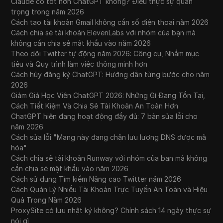
Claude có tốt hơn ChatGPT không? Điều thực sự quan
trọng trong năm 2026
Cách tạo tài khoản Gmail không cần số điện thoại năm 2026
Cách chia sẻ tài khoản ElevenLabs với nhóm của bạn mà
không cần chia sẻ mật khẩu vào năm 2026
Theo dõi Twitter tự động năm 2026: Công cụ, Nhắm mục
tiêu và Quy trình làm việc thông minh hơn
Cách hủy đăng ký ChatGPT: Hướng dẫn từng bước cho năm
2026
Giảm Giá Học Viên ChatGPT 2026: Những Gì Đang Tồn Tại,
Cách Tiết Kiệm Và Chia Sẻ Tài Khoản An Toàn Hơn
ChatGPT hiện đang hoạt động đầy đủ: 7 bản sửa lỗi cho
năm 2026
Cách sửa lỗi "Mạng này đang chặn lưu lượng DNS được mã
hóa"
Cách chia sẻ tài khoản Runway với nhóm của bạn mà không
cần chia sẻ mật khẩu vào năm 2026
Cách sử dụng Tìm kiếm Nâng cao Twitter năm 2026
Cách Quản Lý Nhiều Tài Khoản Trực Tuyến An Toàn và Hiệu
Quả Trong Năm 2026
ProxySite có lưu nhật ký không? Chính sách 14 ngày thực sự
nói gì