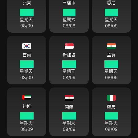
悉尼
三藩市
北京
07:53
16:53
10:53
星期天
星期六
星期天
08/09
08/08
08/09
首爾
新加坡
孟買
08:53
07:53
05:23
星期天
星期天
星期天
08/09
08/09
08/09
迪拜
開羅
羅馬
03:53
02:53
01:53
星期天
星期天
星期天
08/09
08/09
08/09