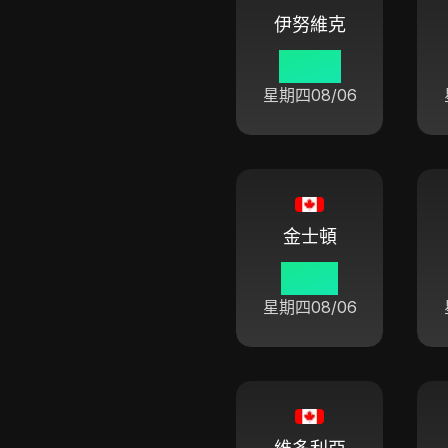
伊努維克
08:28
星期四
08/06
金士頓
10:28
星期四
08/06