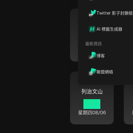
Twitter 影子封鎖
聖凱瑟琳
AI 標籤生成器
10:28
最新資訊
星期四
08/06
博客
聯盟網絡
列治文山
10:28
星期四
08/06