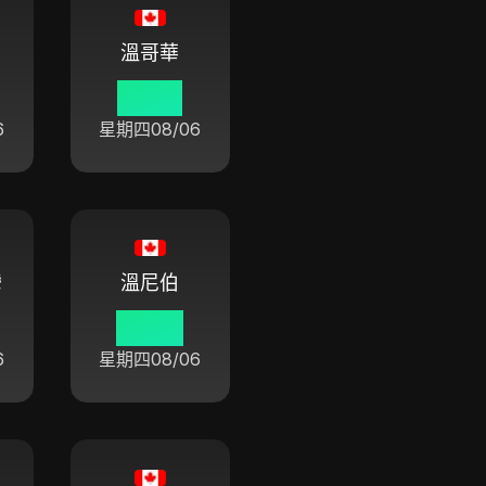
溫哥華
07:28
6
星期四
08/06
灣
溫尼伯
09:28
6
星期四
08/06