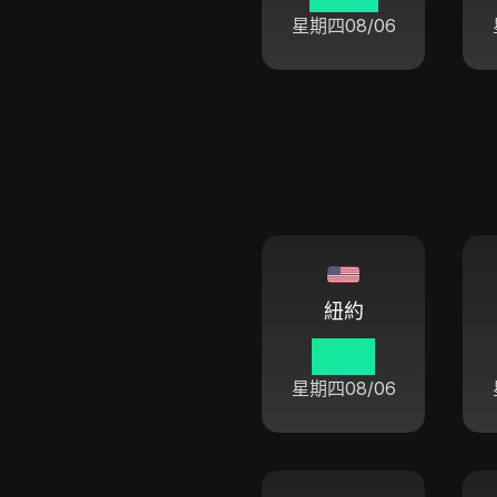
星期四
08/06
紐約
10:28
星期四
08/06