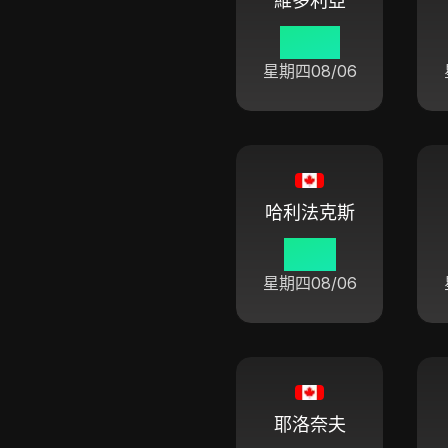
維多利亞
07:28
星期四
08/06
哈利法克斯
11:28
星期四
08/06
耶洛奈夫