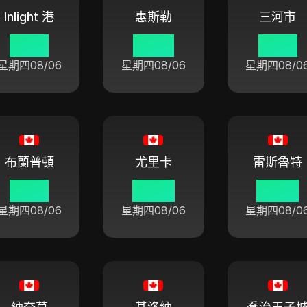
Inlight 港
惠斯勒
三河市
10:28
07:28
10:28
星期四
08/06
星期四
08/06
星期四
08/0
布蘭普頓
尤里卡
雷斯魯特
10:28
09:28
09:28
星期四
08/06
星期四
08/06
星期四
08/0