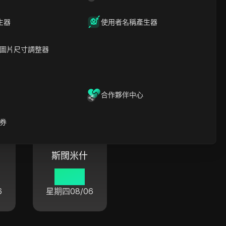
生器
使用者名稱產生器
渥太華
圖片尺寸調整器
10:28
6
星期四
08/06
合作夥伴中心
券
斯闊米什
07:28
6
星期四
08/06