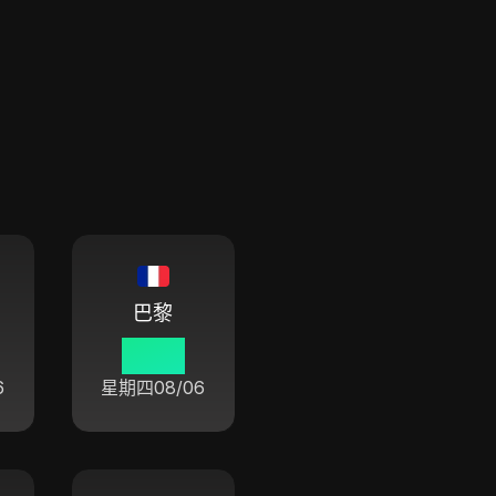
巴黎
16:28
6
星期四
08/06