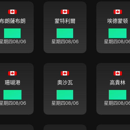
布朗薩布朗
蒙特利爾
埃德蒙顿
10:28
10:28
08:28
星期四
08/06
星期四
08/06
星期四
08/0
珊瑚港
奧沙瓦
高貴林
09:28
10:28
07:28
星期四
08/06
星期四
08/06
星期四
08/0