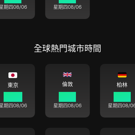
星期四
08/06
星期四
08/06
全球熱門城市時間
倫敦
柏林
東京
23:28
15:28
16:28
星期四
08/06
星期四
08/06
星期四
08/0