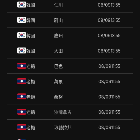
韓國
仁川
08/09
13:55
韓國
蔚山
08/09
13:55
韓國
慶州
08/09
13:55
韓國
大田
08/09
13:55
老撾
巴色
08/09
11:55
老撾
萬象
08/09
11:55
老撾
桑努
08/09
11:55
老撾
沙灣拿吉
08/09
11:55
老撾
琅勃拉邦
08/09
11:55