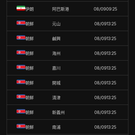
伊朗
阿巴斯港
08/09
09:25
朝鮮
元山
08/09
13:25
朝鮮
鹹興
08/09
13:25
朝鮮
海州
08/09
13:25
朝鮮
嘉川
08/09
13:25
朝鮮
開城
08/09
13:25
朝鮮
清津
08/09
13:25
朝鮮
新義州
08/09
13:25
朝鮮
南浦
08/09
13:25