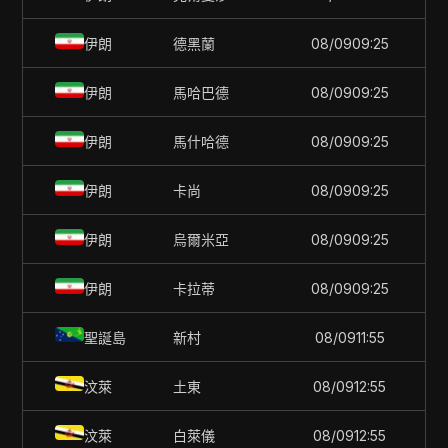
伊朗
德黑蘭
08/09
09:25
伊朗
馬哈巴德
08/09
09:25
伊朗
馬什哈德
08/09
09:25
伊朗
卡尚
08/09
09:25
伊朗
烏爾米亞
08/09
09:25
伊朗
卡拉蒂
08/09
09:25
聖誕島
新村
08/09
11:55
汶萊
土東
08/09
12:55
汶萊
白萊儀
08/09
12:55