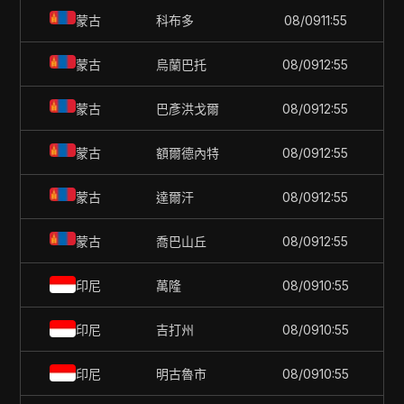
蒙古
科布多
08/09
11:55
蒙古
烏蘭巴托
08/09
12:55
蒙古
巴彥洪戈爾
08/09
12:55
蒙古
額爾德內特
08/09
12:55
蒙古
達爾汗
08/09
12:55
蒙古
喬巴山丘
08/09
12:55
印尼
萬隆
08/09
10:55
印尼
吉打州
08/09
10:55
印尼
明古魯市
08/09
10:55