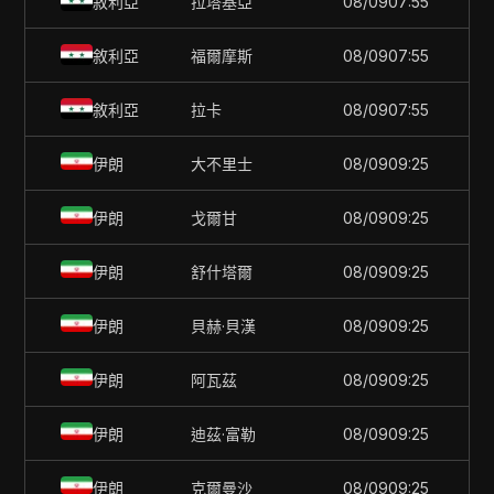
敘利亞
拉塔基亞
08/09
07:55
敘利亞
福爾摩斯
08/09
07:55
敘利亞
拉卡
08/09
07:55
伊朗
大不里士
08/09
09:25
伊朗
戈爾甘
08/09
09:25
伊朗
舒什塔爾
08/09
09:25
伊朗
貝赫·貝漢
08/09
09:25
伊朗
阿瓦茲
08/09
09:25
伊朗
迪茲·富勒
08/09
09:25
伊朗
克爾曼沙
08/09
09:25