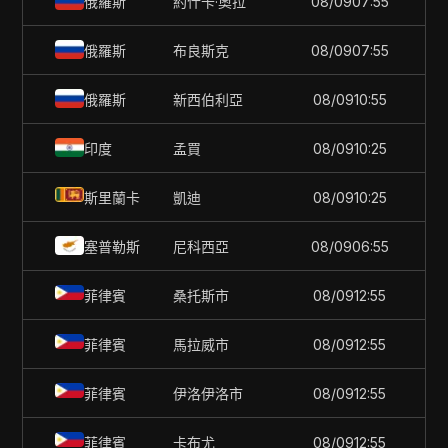
俄羅斯
約什卡·奧拉
08/09
07:55
俄羅斯
布良斯克
08/09
07:55
俄羅斯
新西伯利亞
08/09
10:55
印度
孟買
08/09
10:25
斯里蘭卡
凱迪
08/09
10:25
塞普勒斯
尼科西亞
08/09
06:55
菲律賓
桑托斯市
08/09
12:55
菲律賓
馬拉威市
08/09
12:55
菲律賓
伊洛伊洛市
08/09
12:55
菲律賓
卡布尤
08/09
12:55