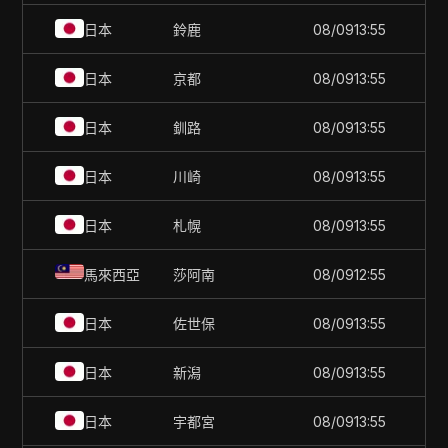
日本
鈴鹿
08/09
13:55
日本
京都
08/09
13:55
日本
釧路
08/09
13:55
日本
川崎
08/09
13:55
日本
札幌
08/09
13:55
馬來西亞
莎阿南
08/09
12:55
日本
佐世保
08/09
13:55
日本
新潟
08/09
13:55
日本
宇都宮
08/09
13:55