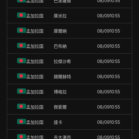
孟加拉国
巴里薩爾
08/09
10:55
孟加拉国
庫米拉
08/09
10:55
孟加拉国
庫爾納
08/09
10:55
孟加拉国
巴布納
08/09
10:55
孟加拉国
拉傑沙希
08/09
10:55
孟加拉国
錫爾赫特
08/09
10:55
孟加拉国
博格拉
08/09
10:55
孟加拉国
傑索爾
08/09
10:55
孟加拉国
達卡
08/09
10:55
孟加拉国
吉大港市
08/09
10:55