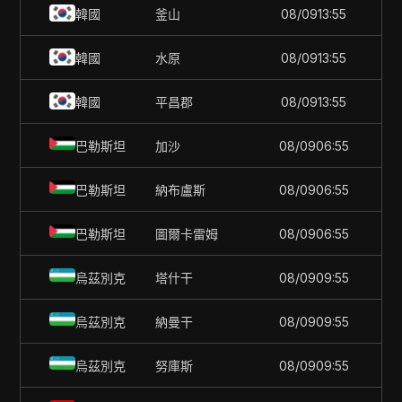
韓國
釜山
08/09
13:55
韓國
水原
08/09
13:55
韓國
平昌郡
08/09
13:55
巴勒斯坦
加沙
08/09
06:55
巴勒斯坦
納布盧斯
08/09
06:55
巴勒斯坦
圖爾卡雷姆
08/09
06:55
烏茲別克
塔什干
08/09
09:55
烏茲別克
納曼干
08/09
09:55
烏茲別克
努庫斯
08/09
09:55