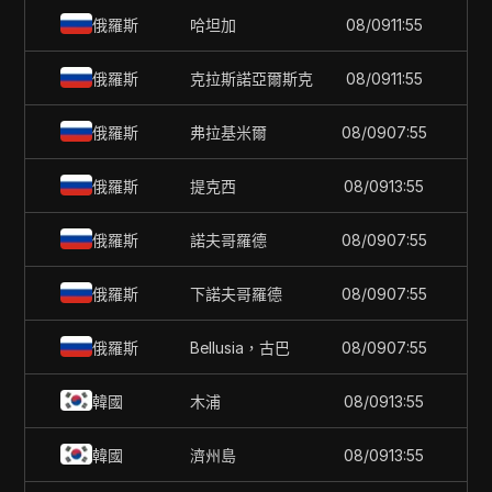
俄羅斯
哈坦加
08/09
11:55
俄羅斯
克拉斯諾亞爾斯克
08/09
11:55
俄羅斯
弗拉基米爾
08/09
07:55
俄羅斯
提克西
08/09
13:55
俄羅斯
諾夫哥羅德
08/09
07:55
俄羅斯
下諾夫哥羅德
08/09
07:55
俄羅斯
Bellusia，古巴
08/09
07:55
韓國
木浦
08/09
13:55
韓國
濟州島
08/09
13:55