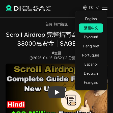
TC
English
首頁
|
熱門視訊
繁體中文
Scroll Airdrop 完整指南為新用戶提供
Русский
$8000萬資金 | SAGE 印地語
Tiếng Việt
#
空投
Português
2026-04-15 10:52
3
分鐘 閱讀
Español
Play Video:
Scroll Airdrop 完整指南為新用戶提供 $8000
Deutsch
Français