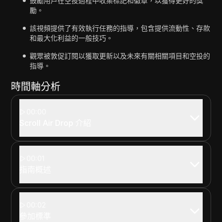
鼓勵用戶在空投過程中收集標記和徽章，以獲得更好的獎
勵。
該視頻提供了有效執行任務的指導，包含提供流動性、存款
和最大化利益的一般技巧。
觀眾被敦促訂閱以獲取更新以及未來有關相關項目和空投的
指導。
時間軸分析
00:00
Scroll Air Drop 介紹
00:01
指南概述
00:02
參加標準