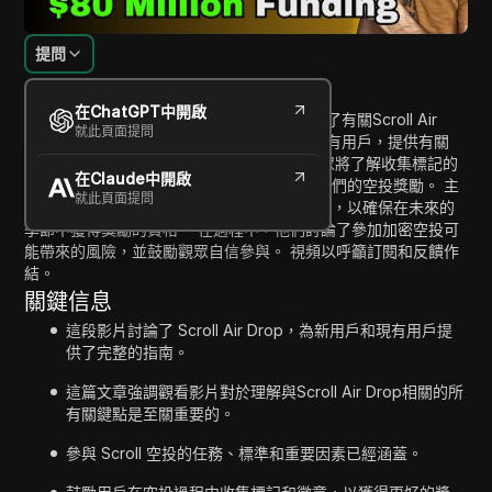
提問
內容介紹
在ChatGPT中開啟
在Sage Air Drop的這段視頻中，主持人提供了有關Scroll Air
就此頁面提問
Drop的綜合指南。 這個教程針對新用戶和現有用戶，提供有關
Air Drop過程中重要標準和任務的見解。 觀眾將了解收集標記的
在Claude中開啟
意義、了解徽章系統以及進行交易以最大化他們的空投獎勵。 主
就此頁面提問
持人強調了積極參與和遵循特定流程的重要性，以確保在未來的
季節中獲得獎勵的資格。 在過程中，他們討論了參加加密空投可
能帶來的風險，並鼓勵觀眾自信參與。 視頻以呼籲訂閱和反饋作
結。
關鍵信息
這段影片討論了 Scroll Air Drop，為新用戶和現有用戶提
供了完整的指南。
這篇文章強調觀看影片對於理解與Scroll Air Drop相關的所
有關鍵點是至關重要的。
參與 Scroll 空投的任務、標準和重要因素已經涵蓋。