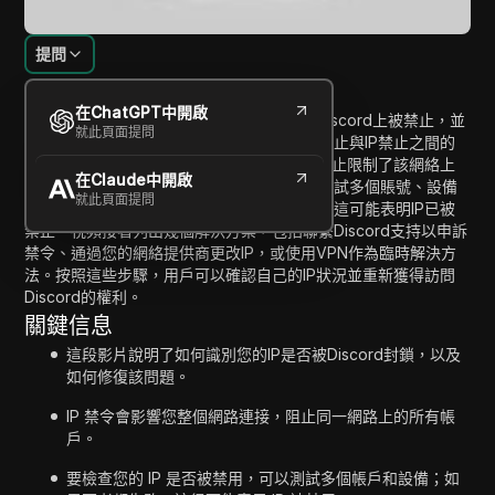
提問
內容介紹
在ChatGPT中開啟
這段視頻解釋了如何判斷您的IP地址是否在Discord上被禁止，並
就此頁面提問
提供了解決問題的方法。它首先澄清了賬號禁止與IP禁止之間的
區別，指出雖然單個賬號可能被封鎖，但IP禁止限制了該網絡上
在Claude中開啟
所有賬號的訪問。為了診斷問題，用戶可以測試多個賬號、設備
就此頁面提問
或切換網絡。如果所有測試中問題仍然存在，這可能表明IP已被
禁止。視頻接著列出幾個解決方案，包括聯繫Discord支持以申訴
禁令、通過您的網絡提供商更改IP，或使用VPN作為臨時解決方
法。按照這些步驟，用戶可以確認自己的IP狀況並重新獲得訪問
Discord的權利。
關鍵信息
這段影片說明了如何識別您的IP是否被Discord封鎖，以及
如何修復該問題。
IP 禁令會影響您整個網路連接，阻止同一網路上的所有帳
戶。
要檢查您的 IP 是否被禁用，可以測試多個帳戶和設備；如