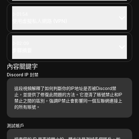
01:54
使用虛擬私人網路 (VPN)
02:09
步驟摘要
內容關鍵字
Discord IP 封禁
這段視頻解釋了如何判斷你的IP地址是否被Discord禁
止，並提供了修復此問題的方法。它澄清了賬號禁止和IP
禁止之間的區別，強調IP禁止會影響同一個互聯網連接上
的所有賬號。
測試帳戶