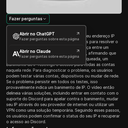
Fazer perguntas
Introdução ao Conteúdo
Abrir no ChatGPT
Este vídeo explica como determinar se o seu endereço IP
Fazer perguntas sobre esta página
está banido no Discord e fornece métodos para resolver o
problema. Começa esclarecendo a diferença entre um
Abrir no Claude
banimento de conta e um banimento de IP, afirmando que
Fazer perguntas sobre esta página
enquanto uma única conta pode estar bloqueada, um
banimento de IP restringe o acesso para todas as contas
naquela rede. Para diagnosticar o problema, os usuários
podem testar várias contas, dispositivos ou mudar de rede.
Se o problema persistir em todos os testes, isso
provavelmente indica um banimento de IP. O vídeo então
delineia várias soluções, incluindo entrar em contato com o
suporte do Discord para apelar contra o banimento, mudar
seu IP através do seu provedor de internet ou utilizar um
VPN como uma solução temporária. Seguindo esses passos,
os usuários podem confirmar o status do seu IP e recuperar
o acesso ao Discord.