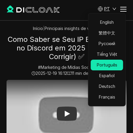
PT
English
Início
|
Principais insights de vídeos
繁體中文
Como Saber se Seu IP Está Banido
Русский
no Discord em 2025 (E Como
Tiếng Việt
Corrigir) ✅
Português
#
Marketing de Mídias Sociais
2025-12-19 16:12
11
min de leitura
Español
Play Video:
Como Saber se Seu IP Está Banido no Disc
Deutsch
Français