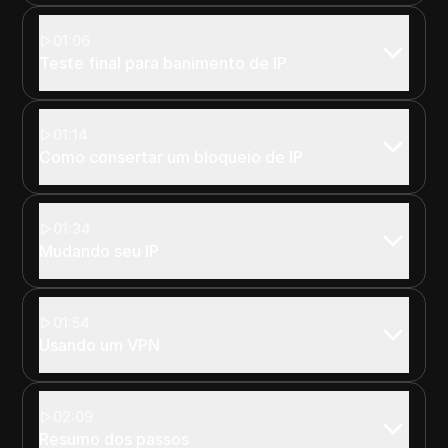
01:06
Teste final para banimento de IP.
01:14
Como consertar um bloqueio de IP
01:34
Mudando seu IP
01:54
Usando um VPN
02:09
Resumo dos passos