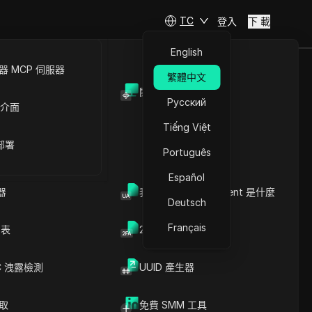
TC
登入
下 載
English
 MCP 伺服器
繁體中文
開放API
（2025）
Русский
 介面
Tiếng Việt
 部署
Português
Español
器
我的瀏覽器 User Agent 是什麼
Deutsch
Français
列表
2FA验证码生成器
C 洩露檢測
UUID 產生器
文章內容
內容介紹
關鍵信息
爬取
免費 SMM 工具