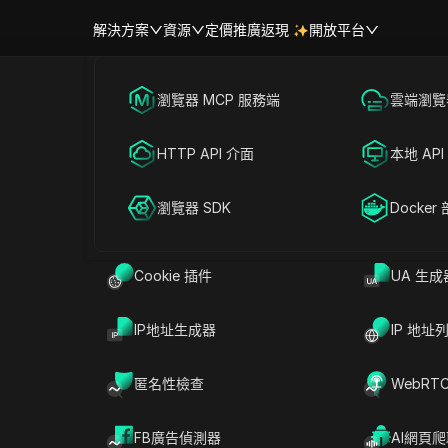
解決方案
資源
定價
推廣返現
開放平台
首頁
|
熱門視訊
跨境電商
瀏覽器 MCP 服務端
海外社媒營銷
雲端瀏覽器
幫助中心
帳號共享
acebook應用程序會話過期問題
聯盟營銷
HTTP API 介面
廣告投放
本地 API
RPA 市場（MCP）
擴展市場
#
社交媒體行銷
2025-12-19 13:49
4
分鐘 閱讀
網絡爬蟲
瀏覽器 SDK
帳號共享
Docker
ook應用程序會話過期問題（2025）
Cookie 插件
UA 生成
IP地址生成器
IP 地址
匿名性檢查
WebRT
FB廣告偵測器
AI網頁