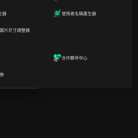
時間軸分析
內容關鍵字
相關問題與答案
生器
使用者名稱產生器
更多視頻推薦
圖片尺寸調整器
ICloak防關聯指紋瀏覽器-防止賬
號封禁，安全管理多帳號
下載
開啟
合作夥伴中心
啟
券