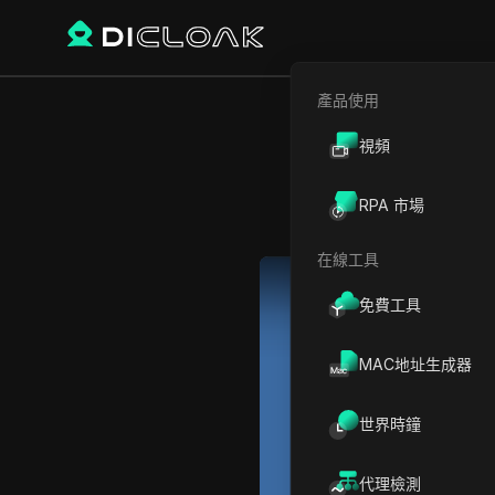
產品使用
視頻
如何修復F
RPA 市場
在線工具
Play Video:
如何修復Faceb
免費工具
MAC地址生成器
世界時鐘
代理檢測