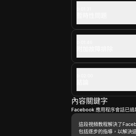
01:31
暫時性問題
01:46
附加故障排除
02:00
結論
內容關鍵字
Facebook 應用程序會話已過
這段視頻教程解決了Face
包括逐步的指導，以解決