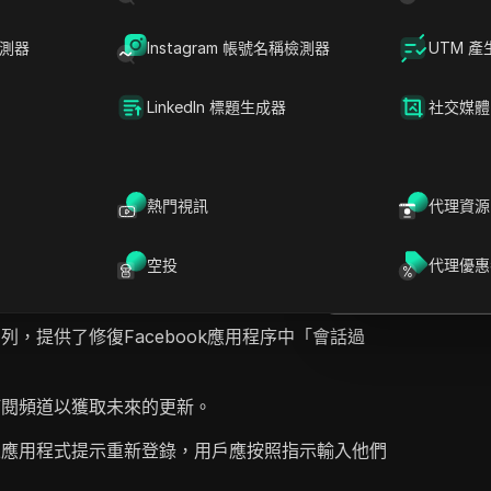
檢測器
Instagram 帳號名稱檢測器
UTM 產
LinkedIn 標題生成器
社交媒體
D
提問
持人討論了Facebook應用程序會話頻繁過期的問
障排除步驟，首先是重新登錄的指示。 如果問題仍然
在ChatGPT中
熱門視訊
代理資源
就此頁面提問
商店更新Facebook應用程序，然後在必要時清除
們還建議作為臨時解決方案，嘗試通過網頁瀏覽器訪
在Claude中開
空投
代理優惠
勵觀眾訂閱更多有用內容作結。
就此頁面提問
，提供了修復Facebook應用程序中「會話過
訂閱頻道以獲取未來的更新。
果應用程式提示重新登錄，用戶應按照指示輸入他們