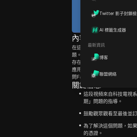
Twitter 影子封鎖
AI 標籤生成器
內容介紹
最新資訊
在這一集的科技電視節目中，主
題。 觀眾被指導通過各種故
博客
存在，主持人建議通過移動應用
應用程序的快取和數據。 他
聯盟網絡
問Facebook。 教程以鼓
關鍵信息
這段視頻來自科技電視系列
期」問題的指導。
鼓勵觀眾觀看至最後並
為了解決這個問題，如
的憑證。