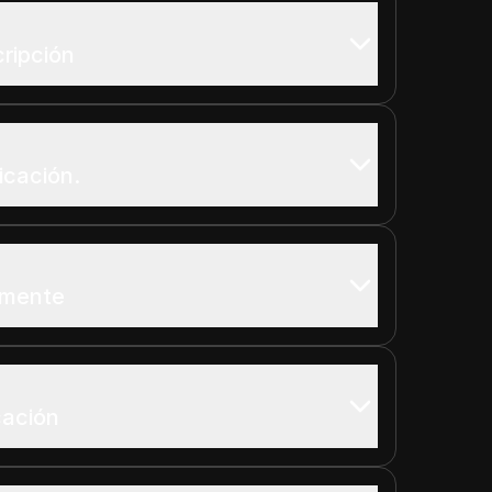
ripción
icación.
amente
cación