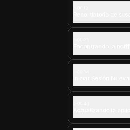
00:13
Recordatorio de susc
00:23
Encontrando la notif
00:34
Iniciar Sesión Nuev
00:40
Actualizando la apli