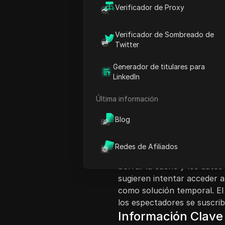
Verificador de Proxy
Verificador de Sombreado de
Twitter
Generador de titulares para
Introducción al co
LinkedIn
En este episodio de Tech T
Última información
sesión de la aplicación de 
espectadores son guiados a
Blog
problemas, comenzando con l
Si el problema persiste, el
Redes de Afiliados
de Facebook a través de las
borrar la caché y los datos 
sugieren intentar acceder
como solución temporal. El
los espectadores se suscrib
Información Clave