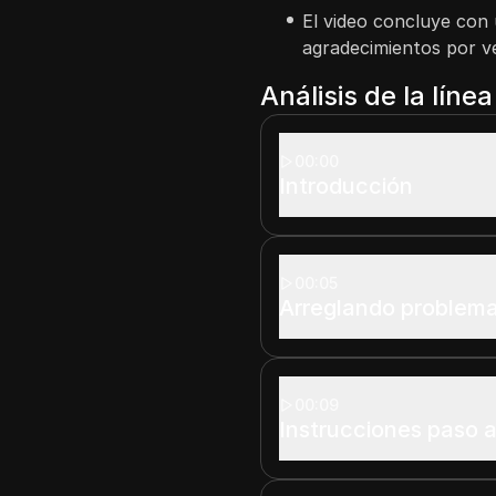
El video concluye con 
agradecimientos por ve
Análisis de la líne
00:00
Introducción
00:05
Arreglando problema
00:09
Instrucciones paso a