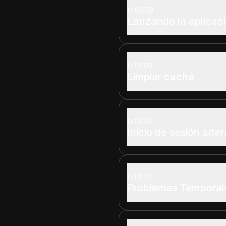
00:58
Lanzando la aplicac
01:03
Limpiar caché
01:10
Inicio de sesión alte
01:31
Problemas Temporal