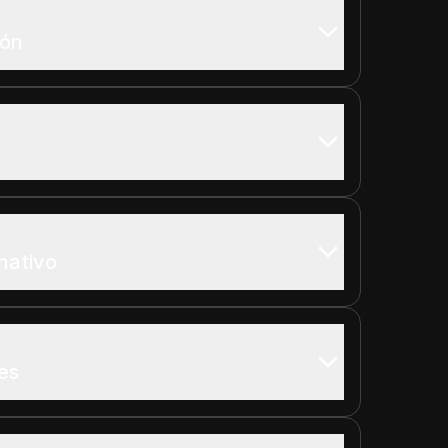
ión
rnativo
es