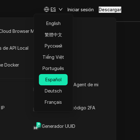
ES
Iniciar sesión
Descargar
English
 Cloud Browser MCP
繁體中文
pirada en la
API Abierta
Русский
s de API Local
)
Tiếng Việt
iones
ue Docker
Português
ura
Español
Cuál es el User Agent de mi
book (2025)
navegador
Deutsch
Français
 IP
Generador de código 2FA
Generador UUID
Contenido
Introducción al contenido