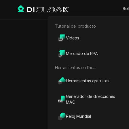
Sol
Tutorial del producto
Comercio electrónico
Cómo soluci
Videos
Marketing de afiliación
Mercado de RPA
Raspado web
#
m
Herramientas en línea
Play Video:
Cómo solucionar
Herramientas gratuitas
Generador de direcciones
MAC
Reloj Mundial