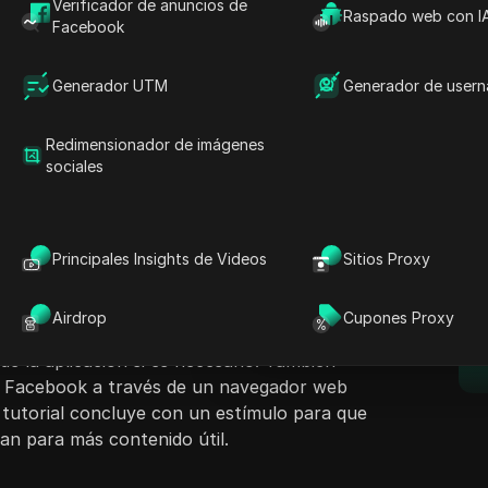
Verificador de anuncios de
Raspado web con I
Facebook
Generador UTM
Generador de user
Redimensionador de imágenes
ntenido
sociales
Hacer preguntas
V, el presentador aborda el problema de que la
Facebook expire con frecuencia. Los
Abrir en ChatGPT
Hacer preguntas sobre esta pág
E
 través de varios pasos de solución de
Principales Insights de Videos
Sitios Proxy
as instrucciones para volver a iniciar sesión.
Abrir en Claude
 presentador recomienda actualizar la aplicación
Hacer preguntas sobre esta pág
Airdrop
Cupones Proxy
 tiendas de aplicaciones móviles, seguido de
de la aplicación si es necesario. También
 a Facebook a través de un navegador web
 tutorial concluye con un estímulo para que
an para más contenido útil.