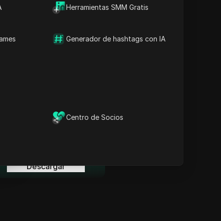
Información Clave
A
Herramientas SMM Gratis
Análisis de la línea de
tiempo
Palabras clave del
names
Generador de hashtags con IA
contenido
Preguntas y respuestas
relacionadas
Más recomendaciones de
videos
ina
l navegador anti-detección
Centro de Socios
DICloak mantiene la gestión
de tus múltiples cuentas
ina
segura y alejada de
prohibiciones.
Descargar