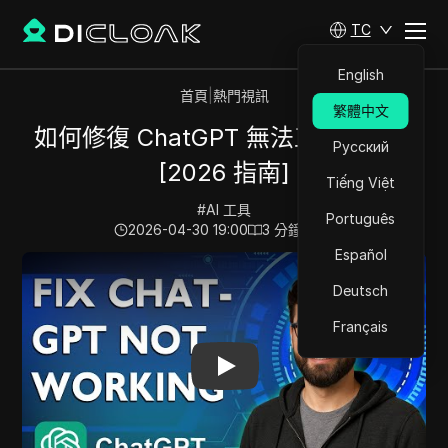
TC
English
首頁
|
熱門視訊
繁體中文
如何修復 ChatGPT 無法工作的問題
Русский
[2026 指南]
Tiếng Việt
#
AI 工具
Português
2026-04-30 19:00
3
分鐘 閱讀
Español
Play Video:
如何修復 ChatGPT 無法工作的問題 [2026 指
Deutsch
Français