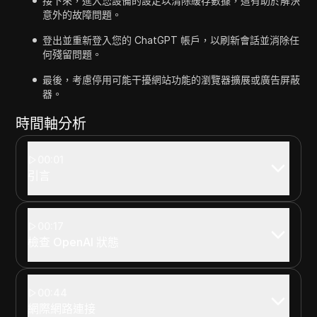
接下來，進入您設備的設定以清除緩存數據，這有助於解決
意外的故障問題。
登出並重新登入您的 ChatGPT 帳戶，以刷新會話並消除任
何殘留問題。
最後，考慮停用可能干擾網站功能的瀏覽器擴展或廣告屏蔽
器。
時間軸分析
00:01
引言
00:17
檢查 OpenAI 狀態
00:44
網際網路連接