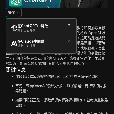
提問
內容介紹
在ChatGPT中開啟
在這段視頻中，主持人提供了一個逐步指南，教導如何排除並修
就此頁面提問
復 ChatGPT 無法運作的問題。觀眾將學習首先檢查 OpenAI 狀
態頁面，以了解是否有任何持續的伺服器問題，這可能是造成問
在Claude中開啟
題的原因。如果伺服器正常，下一步包括驗證網路連接，必要時
就此頁面提問
重啟路由器，並檢查設備設置。主持人強調清除快取數據，登出
並重新登錄 ChatGPT 帳戶，以及禁用可能干擾功能的瀏覽器擴
展。這個教程旨在幫助用戶讓 ChatGPT 恢復正常運作，並鼓勵
觀眾與可能面臨類似問題的其他人分享他們的技巧。
關鍵信息
這段影片指導觀眾如何修復ChatGPT無法運作的問題。
首先，查看OpenAI的狀態頁面，以了解是否有持續的伺服
器問題。
如果伺服器正常，請確保您的網路連接穩定，並考慮重啟路
由器。