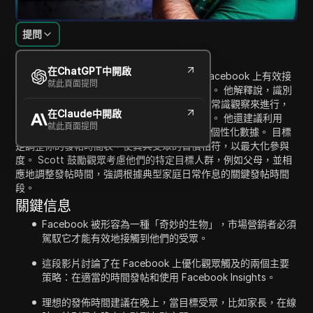
提問
內容介紹
在ChatGPT中開啟
在這段視頻中，Scott Winecave 討論了在 Facebook 上有效接
就此頁面提問
觸目標受眾的策略，並強調發帖時機的重要性。 他解釋說，識別
最佳發帖時間可以通過對目標市場生活方式的常識觀察來進行，
在Claude中開啟
例如父母在線的時間和他們的孩子入睡的時間。 他還建議利用
就此頁面提問
Facebook Insights 來查找特定受眾最活躍的個性化數據。 目標
是調整你的發帖時間表，使其與受眾的習慣相符，以最大化參與
度。 Scott 鼓勵觀眾考慮他們的特定目標人群，例如父母，並相
應地調整發帖時間，強調根據典型家庭日常作息的關鍵發帖時間
段。
關鍵信息
Facebook 被形容為一種「奇妙的生物」，市場營銷者必須
駕馭它才能有效地接觸到他們的受眾。
這段影片討論了在 Facebook 上優化觀眾觸及的兩個主要
策略：在適當的時間發帖和使用 Facebook Insights。
理想的發佈時間建議在晚上，當目標受眾，比如家長，在線