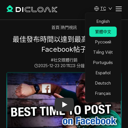
TC
English
首頁
|
熱門視訊
繁體中文
最佳發布時間以達到最高曝光率的
Русский
Facebook帖子
Tiếng Việt
#
社交媒體行銷
Português
2025-12-23 20:11
3
分鐘 閱讀
Español
Play Video:
最佳發布時間以達到最高曝光率的Facebook帖
Deutsch
Français