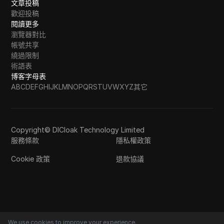
文章投稿
歡迎投稿
閱讀更多
瀏覽器對比
帳號共享
繞過限制
術語表
博客字母表
A
B
C
D
E
F
G
H
I
J
K
L
M
N
O
P
Q
R
S
T
U
V
W
X
Y
Z
其它
Copyright© DICloak Technology Limited
服務條款
隱私權政策
Cookie 政策
退款協議
We use cookies to improve your experience.