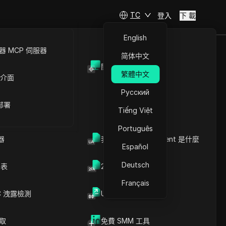
TC
登入
下 載
English
 MCP 伺服器
简体中文
開放API
碼
繁體中文
 介面
Русский
 部署
Tiếng Việt
Português
器
我的瀏覽器 User Agent 是什麼
即將推出
Español
Deutsch
列表
2FA验证码生成器
Français
C 洩露檢測
UUID 產生器
造訪官網
爬取
免費 SMM 工具
好者設計，提供廣泛的 IP 範圍以便於多功能的網絡