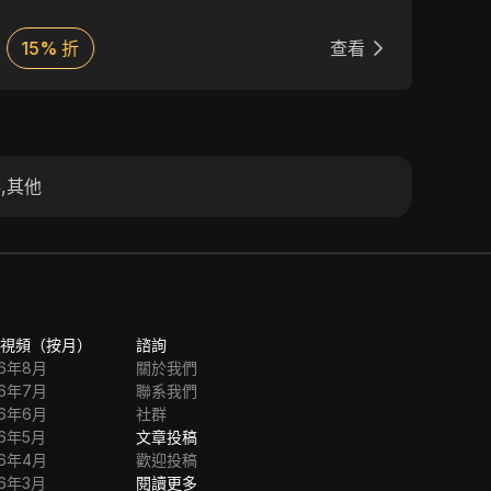
競爭力的按 IP 計費、完全匿名的設定以及 7×24
容。
小時的專業支援，Anonymous Proxies 為從日常
15% 折
查看
5
瀏覽到大規模自動化的各種情境提供快速且可靠
的連線。
券
,
其他
視頻（按月）
諮詢
26年8月
關於我們
26年7月
聯系我們
26年6月
社群
26年5月
文章投稿
26年4月
歡迎投稿
26年3月
閱讀更多