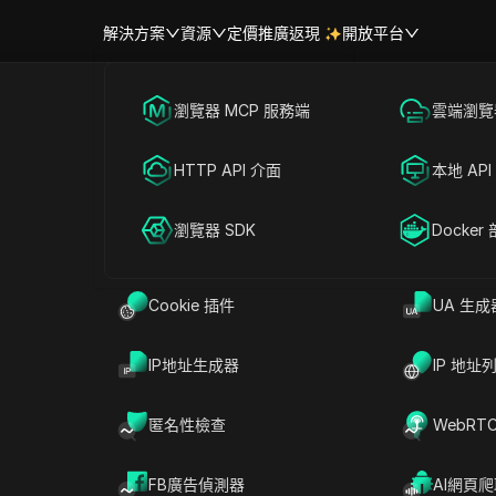
解決方案
資源
定價
推廣返現
開放平台
跨境電商
瀏覽器 MCP 服務端
海外社媒營銷
雲端瀏覽器
幫助中心
帳號共享
有效的 ProxyHeaven 優惠券和優惠
聯盟營銷
HTTP API 介面
廣告投放
本地 API
RPA 市場（MCP）
擴展市場
網絡爬蟲
瀏覽器 SDK
帳號共享
Docker
aven 折扣
Cookie 插件
UA 生成
IP地址生成器
IP 地址
匿名性檢查
WebRT
FB廣告偵測器
AI網頁
精英代理解決方案，確保在線的頂級匿名性。它專為專業人士和隱私愛