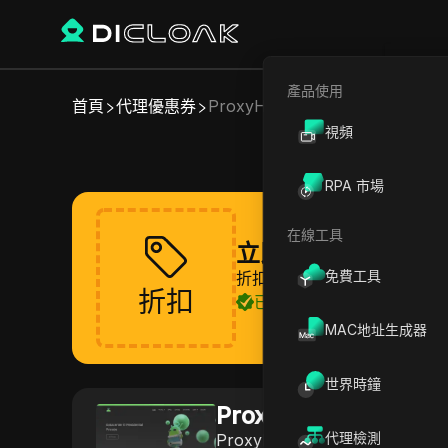
產品使用
首頁
代理優惠券
ProxyHeaven
視頻
RPA 市場
在線工具
立即領取 ProxyHe
免費工具
折扣即將推出，請耐心等待
折扣
已驗證
MAC地址生成器
世界時鐘
ProxyHeaven
代理檢測
ProxyHeaven 率先提供