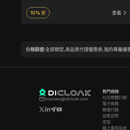
戶支
抓取活動。Plain Proxies 在設計時考慮到了用戶
odo
滿意度，提供友好的使用介面和強大的安全措
看
10% 折
查看
線活
施，確保無縫且安全的瀏覽體驗。無論是個人還
種需
是企業使用，Plain Proxies 多樣化的 IP 池和卓
越的客戶支援使其成為代理服務市場上值得信賴
的選擇。
分類篩選
:
全部類型
,
高品質代理優惠券
,
我的專屬優
熱門視頻
社交媒體行銷
business@dicloak.com
電子商務
聯盟行銷
加密貨幣
空投
線上廣告投放