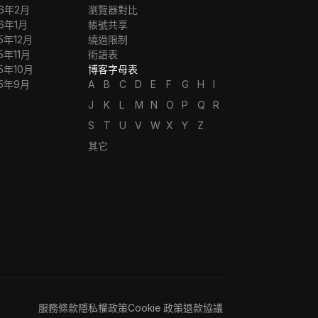
26年2月
瀏覽器對比
26年1月
帳號共享
5年12月
繞過限制
5年11月
術語表
5年10月
博客字母表
25年9月
A
B
C
D
E
F
G
H
I
J
K
L
M
N
O
P
Q
R
S
T
U
V
W
X
Y
Z
其它
服務條款
隱私權政策
Cookie 政策
退款協議