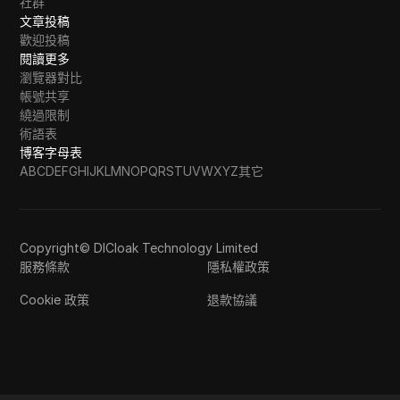
社群
文章投稿
歡迎投稿
閱讀更多
瀏覽器對比
帳號共享
繞過限制
術語表
博客字母表
A
B
C
D
E
F
G
H
I
J
K
L
M
N
O
P
Q
R
S
T
U
V
W
X
Y
Z
其它
Copyright© DICloak Technology Limited
服務條款
隱私權政策
Cookie 政策
退款協議