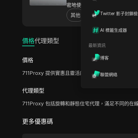
密地使用互聯網。
Twitter 影子封鎖
其他
AI 標籤生成器
價格
代理類型
最新資訊
博客
價格
711Proxy 提供實惠且靈活的定價計劃，允許用
聯盟網絡
代理類型
711Proxy 包括旋轉和靜態住宅代理，滿足不同
更多優惠碼