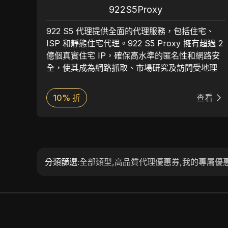
922S5Proxy
於住宅
922 S5 代理提供全面的代理服務，包括住宅、
快速的
ISP 和靜態住宅代理。922 S5 Proxy 擁有超過 2
，非
億個真實住宅 IP，確保高水準的匿名性和網路安
網絡
全，使其成為網路抓取、市場研究及訪問受地理
了用戶
限制內容的理想選擇。該服務支援 HTTP(S) 和
措
SOCKS5 協定，提供靈活性，並易於與各種工具
看
10% 折
查看
人還
和應用程式整合。922 S5 Proxy 以其可靠性和廣
池和卓
泛的 IP 池而聞名，為全球客戶群提供強大的性能
信賴
和使用者友好的功能。
分類篩選
:
全部類型
,
高品質代理優惠券
,
我的專屬優