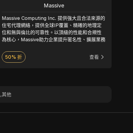
Massive
Massive Computing Inc. 提供強大且合法來源的
9P
住宅代理網絡，提供全球IP覆蓋、精確的地理定
址網
位和無與倫比的可靠性。以頂級的性能和合規性
並訪
為核心，Massive助力企業提升匿名性、擴展業務
性和
並安全地訪問關鍵數據。我們的代理與反檢測瀏
容。
覽器無縫整合，確保在各種使用場景下有效且不
50% 折
查看
5
可檢測的在線活動。
券
,
其他