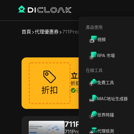
產品使用
首頁
代理優惠券
711Proxy
視頻
RPA 市場
在線工具
立即領取 711Proxy
免費工具
折扣即將推出，請耐心等待
折扣
已驗證
MAC地址生成器
世界時鐘
711Proxy
代理檢測
711Proxy 專注於安全可靠