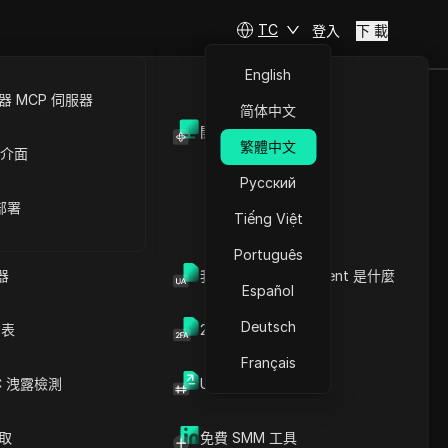
TC
登入
下 載
English
 MCP 伺服器
简体中文
開放API
繁體中文
 介面
Русский
 部署
Tiếng Việt
Português
器
我的瀏覽器 User Agent 是什麼
即將推出
Español
Deutsch
列表
2FA验证码生成器
Français
C 洩露檢測
UUID 產生器
造訪官網
爬取
免費 SMM 工具
，711Proxy 提供無縫瀏覽，並幫助用戶安全私