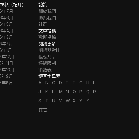
視頻（按月）
諮詢
26年7月
關於我們
26年6月
聯系我們
26年5月
社群
26年4月
文章投稿
26年3月
歡迎投稿
26年2月
閱讀更多
26年1月
瀏覽器對比
5年12月
帳號共享
5年11月
繞過限制
5年10月
術語表
25年9月
博客字母表
25年8月
A
B
C
D
E
F
G
H
I
J
K
L
M
N
O
P
Q
R
S
T
U
V
W
X
Y
Z
其它