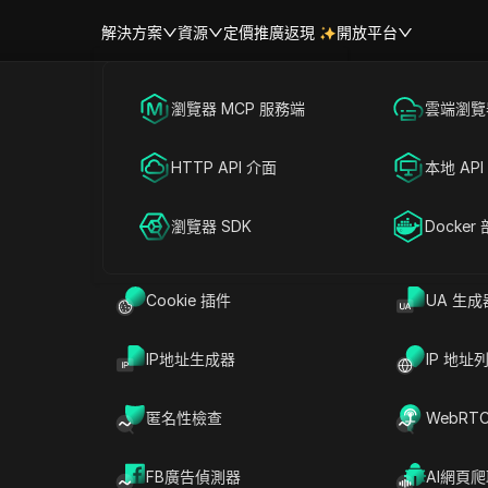
解決方案
資源
定價
推廣返現
開放平台
跨境電商
瀏覽器 MCP 服務端
海外社媒營銷
雲端瀏覽器
幫助中心
帳號共享
有效的 711Proxy 優惠券和優惠碼
聯盟營銷
HTTP API 介面
廣告投放
本地 API
RPA 市場（MCP）
擴展市場
網絡爬蟲
瀏覽器 SDK
帳號共享
Docker
 折扣
Cookie 插件
UA 生成
IP地址生成器
IP 地址
匿名性檢查
WebRT
FB廣告偵測器
AI網頁
的代理訪問，適合需要高速連接和強隱私的用戶。憑藉其全球服務器網絡