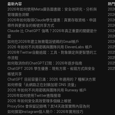
最新內容
熱門
2026年如何使用Meta廣告圖書館：安全地研究、分析與
20
管理廣告洞察
20
2026年如何取得Claude學生優惠：真實存取資格、申請
20
條件與更安全的帳號共享方式
20
Claude 比 ChatGPT 強嗎？2026年真正重要的關鍵是什
20
麼
20
如何在2026年建立無需電話號碼的Gmail帳戶
20
2026 年如何不共用密碼與團隊共用 ElevenLabs 帳戶
202
2026年Twitter自動追蹤：工具、對象鎖定與更智慧的工
202
作流程
202
如何取消你的ChatGPT訂閱：2026年逐步指南
20
ChatGPT 2026 學生優惠：現有方案、省錢方式與安全
20
帳號共享
ChatGPT 目前容量已滿：2026 年適用的 7 種解決方案
如何修復「此網路正在封鎖加密 DNS 流量」
2026 年如何不共用密碼與團隊共用 Runway 帳戶
2026年如何使用Twitter進階搜尋
2026 年如何安全高效管理多個線上帳號
ProxySite 會保留記錄嗎？其14天政策實際內容為何
如何撰寫Instagram個人簡介：2026年實用技巧