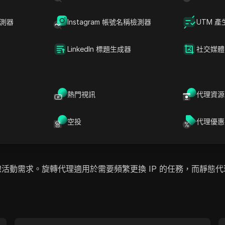
檢測器
Instagram 帳號名稱檢測器
UTM 產
LinkedIn 標題生成器
社交媒體
熱門視訊
代理資源
戶從旋轉和靜態住宅代理中進行選擇。他們的計劃針對個人和企業
空投
代理優惠
的在線活動需求。旋轉代理適用於需要頻繁更換 IP 的任務，而靜