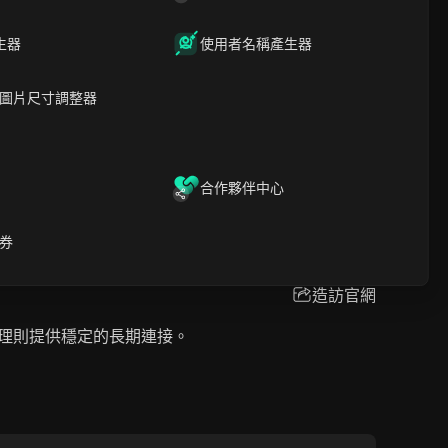
生器
使用者名稱產生器
圖片尺寸調整器
合作夥伴中心
造訪官網
用戶，強調成本效益和高質量服務。
券
造訪官網
態代理則提供穩定的長期連接。