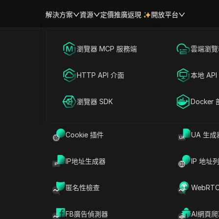
解決方案
資源
定價
推廣返現
開放平台
跨境電商
瀏覽器 MCP 服務端
海外社媒營銷
雲端瀏覽器
地址列表
幫助中心
帳號共享
聯盟營銷
HTTP API 介面
廣告投放
本地 API
泰國 (TH) - IP地址列表/範圍
RPA 市場（MCP）
擴展市場
網絡爬蟲
瀏覽器 SDK
帳號共享
Docker
的IP資訊，包括完整的泰國IP地址列表和IP地址範圍（IPv4地
範圍，並了解其數量。泰國一共有 9918464 個IP地址。
隨機生成泰國 (TH)的IP地址？
Cookie 插件
前往生成
UA 生成
表於：
IP地址生成器
IP 地址
JSON
匿名性檢查
WebRT
結束 IP 地址
數量
8.209.37.255
512
FB廣告偵測器
AI網頁