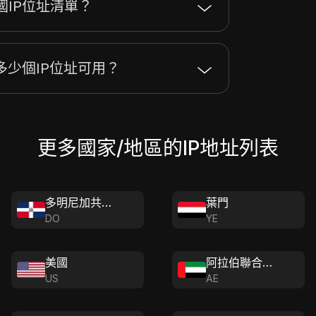
IP位址清單？
34.98.253.255
512
多少個IP位址可用？
更多國家/地區的IP地址列表
多明尼加共和國
葉門
DO
YE
美國
阿拉伯聯合大陸
US
AE