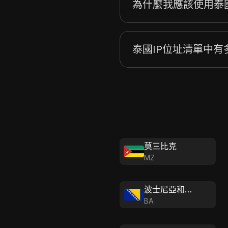
為什麼我應該使用泰國
34.98.252.0
泰國IP位址清單中有
莫三比克
MZ
波士尼亞和黑塞哥維那
BA