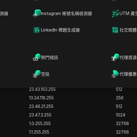
8.213.167.255
2048
8.213.255.255
16384
檢測器
Instagram 帳號名稱檢測器
UTM 產
8.222.15.255
4096
18.239.139.255
4096
LinkedIn 標題生成器
社交媒體
18.172.205.255
3840
23.32.72.255
256
23.33.129.255
512
熱門視訊
代理資源
23.35.151.255
512
23.39.103.255
6144
空投
代理優惠
23.42.147.255
1024
23.43.163.255
512
13.34.118.255
256
23.46.21.255
512
23.47.3.255
1024
1.0.255.255
32768
1.1.255.255
32768