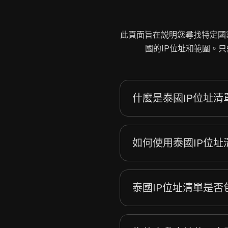
2.57.124.0
16.12.75.0
此頁面旨在説明您尋找特定國家
5.252.26.0
國的IP位址和範圍。
23.11.200.0
17.81.70.0
17.81.173.0
17.91.192.0
什麼是泰國IP位址清
17.91.216.0
17.92.152.0
15.248.112.0
如何使用泰國IP位址
5.181.32.0
32.103.88.0
23.199.40.0
泰國IP位址清單是否包
23.200.90.0
23.200.136.0
34.98.236.0