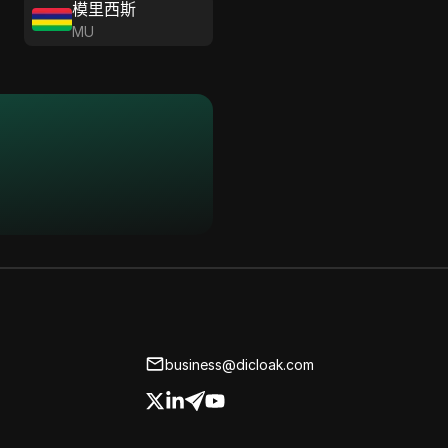
模里西斯
MU
business@dicloak.com