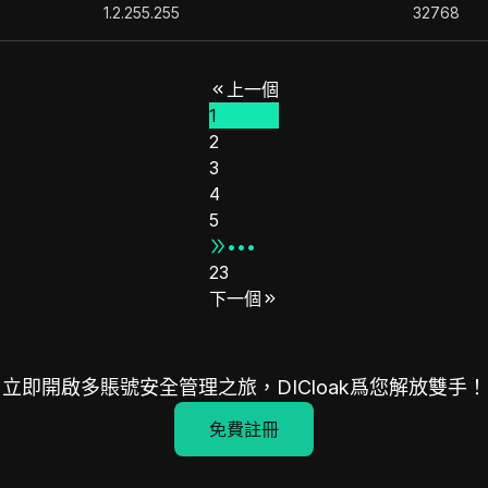
1.2.255.255
32768
1.4.255.255
32768
1.10.255.255
32768
上一個
1.20.255.255
65536
1
1.47.255.255
131072
2
3.5.63.255
1024
3
4
1.179.255.255
32768
5
2.17.55.255
2048
•••
13.248.77.255
256
23
14.128.11.255
768
下一個
14.207.255.255
65536
15.177.103.255
256
15.190.95.255
4096
立即開啟多賬號安全管理之旅，DICloak爲您解放雙手！
15.190.255.255
1024
免費註冊
15.220.195.255
1024
15.220.247.255
2048