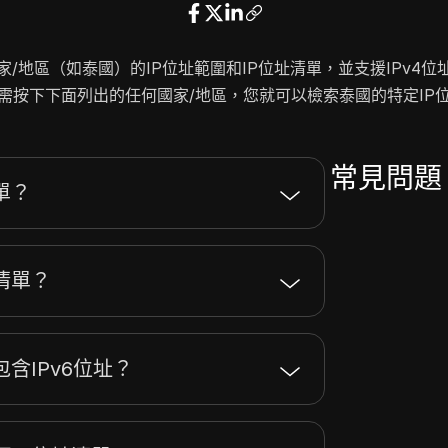
2.57.127.255
1024
16.12.77.255
768
/地區（如泰國）的IP位址範圍和IP位址清單，並支援IPv4
5.252.26.255
256
只需按下下面列出的任何國家/地區，您就可以檢索泰國的特定IP位
23.11.200.255
256
17.81.70.255
256
17.81.173.255
256
常見問題 
17.91.199.255
2048
單？
17.91.223.255
2048
17.92.159.255
2048
15.248.119.255
2048
清單？
5.181.33.255
512
32.103.95.255
2048
23.199.43.255
1024
含IPv6位址？
23.200.91.255
512
23.200.139.255
1024
34.98.237.255
512