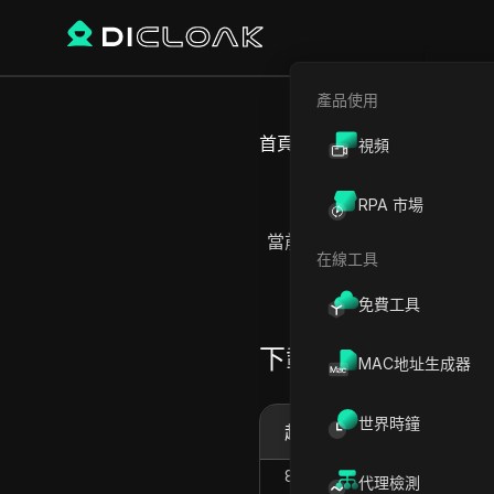
產品使用
首頁
IP地址列表
泰國的IP
視頻
RPA 市場
當前頁面可查看泰國 (TH)
在線工具
免費工具
下載泰國的地址列
MAC地址生成器
世界時鐘
起始 IP 地址
8.209.36.0
代理檢測