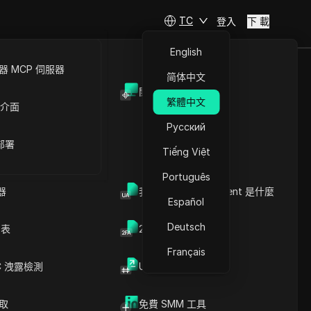
TC
登入
下 載
English
 MCP 伺服器
简体中文
開放API
繁體中文
 介面
Русский
 部署
址）。您可以獲取並複製每個地址
Tiếng Việt
Português
器
我的瀏覽器 User Agent 是什麼
Español
Download
Deutsch
列表
2FA验证码生成器
Français
C 洩露檢測
UUID 產生器
爬取
免費 SMM 工具