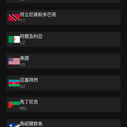
特立尼達和多巴哥
TT
阿爾及利亞
DZ
美國
US
亞塞拜然
AZ
馬丁尼克
MQ
馬紹爾群島