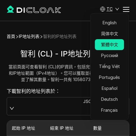
TC
English
简体中文
首頁
IP地址列表
智利的IP地址列表
繁體中文
智利 (CL) - IP地址列表/範圍
Русский
Tiếng Việt
當前頁面可查看智利 (CL)的IP資訊，包括完整的智利IP地址列表
和IP地址範圍（IPv4地址）。您可以獲取並複製每個地址範圍，
Português
並了解其數量。智利一共有 10580736 個IP地址。
Español
下載智利的地址列表於：
Deutsch
JSON
Download
Français
起始 IP 地址
結束 IP 地址
數量