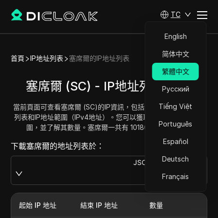
TC
English
简体中文
首頁
IP地址列表
塞席爾的IP地址列表
繁體中文
塞席爾 (SC) - IP地址列表/範圍
Русский
Tiếng Việt
當前頁面可查看塞席爾 (SC)的IP資訊，包括完整的塞席爾IP地址
列表和IP地址範圍（IPv4地址）。您可以獲取並複製每個地址範
Português
圍，並了解其數量。塞席爾一共有 1018624 個IP地址。
Español
下載塞席爾的地址列表於：
Deutsch
JSON
Download
Français
起始 IP 地址
結束 IP 地址
數量