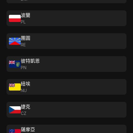
波蘭
PL
團圓
RE
彼特凱恩
PN
紐埃
NU
捷克
CZ
薩摩亞