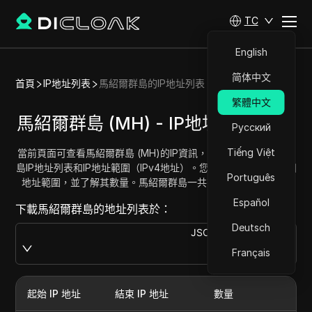
TC
English
简体中文
首頁
IP地址列表
馬紹爾群島的IP地址列表
繁體中文
馬紹爾群島 (MH) - IP地址列表/範圍
Русский
Tiếng Việt
當前頁面可查看馬紹爾群島 (MH)的IP資訊，包括完整的馬紹爾群
島IP地址列表和IP地址範圍（IPv4地址）。您可以獲取並複製每個
Português
地址範圍，並了解其數量。馬紹爾群島一共有 5120 個IP地址。
Español
下載馬紹爾群島的地址列表於：
Deutsch
JSON
Download
Français
起始 IP 地址
結束 IP 地址
數量