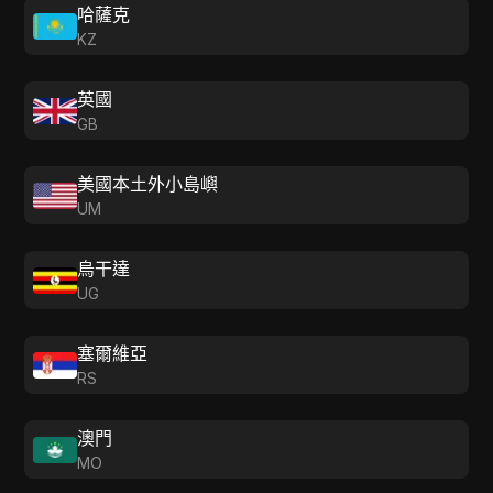
哈薩克
KZ
英國
GB
美國本土外小島嶼
UM
烏干達
UG
塞爾維亞
RS
澳門
MO