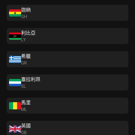
迦納
GH
利比亞
LY
希臘
GR
塞拉利昂
SL
馬里
ML
英國
GB