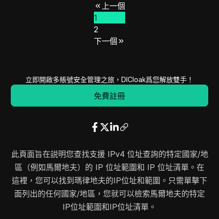
上一個
103.110.40.0
103.110.40.255
256
1
103.110.109.0
103.110.111.255
768
2
103.141.98.0
103.141.98.255
256
下一個
103.143.252.0
103.143.252.255
256
103.55.161.0
103.55.161.255
256
103.76.2.0
103.76.2.255
256
立即開啟多賬號安全管理之旅，DICloak爲您解放雙手！
103.152.174.0
103.152.174.255
256
免費註冊
103.67.26.0
103.67.26.255
256
103.71.57.0
103.71.57.255
256
103.84.132.0
103.84.132.255
256
103.84.134.0
103.84.134.255
256
此頁面旨在説明您查找支援 IPv4 位址查詢的特定國家/地
103.119.75.0
103.119.75.255
256
區（例如馬爾地夫）的 IP 位址範圍和 IP 位址清單。在
103.172.31.0
103.172.31.255
256
這裡，您可以找到瑪律地夫的IP位址和範圍。只需單擊下
103.173.79.0
103.173.79.255
256
面列出的任何國家/地區，您就可以檢索馬爾地夫的特定
103.197.164.0
103.197.167.255
1024
IP位址範圍和IP位址清單。
103.248.112.0
103.248.115.255
1024