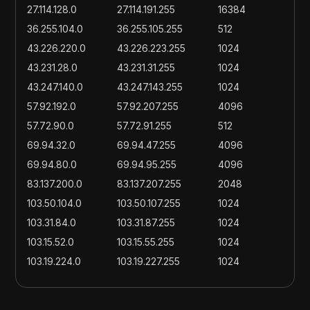
27.114.128.0
27.114.191.255
16384
36.255.104.0
36.255.105.255
512
43.226.220.0
43.226.223.255
1024
43.231.28.0
43.231.31.255
1024
43.247.140.0
43.247.143.255
1024
57.92.192.0
57.92.207.255
4096
57.72.90.0
57.72.91.255
512
69.94.32.0
69.94.47.255
4096
69.94.80.0
69.94.95.255
4096
83.137.200.0
83.137.207.255
2048
103.50.104.0
103.50.107.255
1024
103.31.84.0
103.31.87.255
1024
103.15.52.0
103.15.55.255
1024
103.19.224.0
103.19.227.255
1024
103.87.188.0
103.87.188.255
256
103.103.66.0
103.103.66.255
256