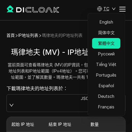
TC
English
简体中文
首頁
IP地址列表
瑪律地夫的IP地址列表
繁體中文
瑪律地夫 (MV) - IP地址列表/範圍
Русский
Tiếng Việt
當前頁面可查看瑪律地夫 (MV)的IP資訊，包括完整的瑪律地夫IP
地址列表和IP地址範圍（IPv4地址）。您可以獲取並複製每個地
Português
址範圍，並了解其數量。瑪律地夫一共有 100352 個IP地址。
Español
下載瑪律地夫的地址列表於：
Deutsch
JSON
Download
Français
起始 IP 地址
結束 IP 地址
數量